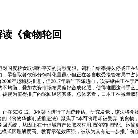
解读《食物轮回
度粮食取饲料平安的贡献无限。饲料自给率持久停畅正在约26%
力，零售取餐饮部分饲料化量虽小但正在各自收受接管布局中占
化自2008年起稳步推进，但2017年后呈下降趋向，次要缘由正
的不均衡，叠加农资市场布局偏好合成化肥，使得堆肥这种手艺
，被视为值得推广的轮回经济实践。总体来看，日本正在减量取
在SDG 12。3框架下进行了系统评估。研究发觉，该法将
出台的《食物华侈削减推进法》聚焦于“本可食用却被丢弃”的食物
轮回系统，从因正在于但城市产废取农村用肥的空间错配、运输
视化模式因理解度高、教育示范效应强，被认为具有进一步推广价