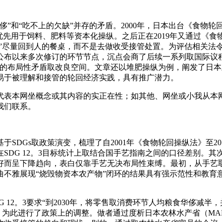
和“吃不上的欠缺”并存的矛盾。2000年，日本出台《食物轮
优先用于饲料、肥料等资本化操纵。之后正在2019年又通过《食
物”尽量回到人的餐桌，而不是去做收受接管处置。为评估相关法
自公布以来多次修订的环节节点，沉点会商了后续一系列取国际
出的布局性矛盾取改良空间。文章还以堆肥操纵为例，阐发了日
易于被理解和接管的轮回经济实践，具有推广潜力。
本网坐概念或其内容的实正在性；如其他、网坐或小我从本网
我们联系。
DGs取政策演变，梳理了自2001年《食物轮回操纵法》至2
DG 12。3目标统计上取结合国手艺指南之间的口径差别。其
好而呈下降趋向，表白仅靠手艺无决布局性束缚。最初，从手艺
曲不雅展现“烧毁物资本农产物”闭环的结果具有强示范性和教育
G 12。3要求“到2030年，将零售取消费环节人均粮食华侈减
为此进行了政策上的调整。做者通过度析日本农林水产省（MAFF