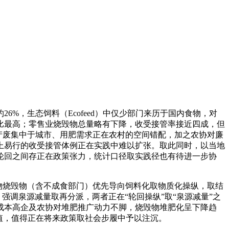
，生态饲料（Ecofeed）中仅少部门来历于国内食物，对
比最高；零售业烧毁物总量略有下降，收受接管率接近四成，但
在于产废集中于城市、用肥需求正在农村的空间错配，加之农协对廉
上易行的收受接管体例正在实践中难以扩张。取此同时，以当地
轮回之间存正在政策张力，统计口径取实践径也有待进一步协
食物烧毁物（含不成食部门）优先导向饲料化取物质化操纵，取结
，强调泉源减量取再分派，两者正在“轮回操纵”取“泉源减量”之
成本高企及农协对堆肥推广动力不脚，烧毁物堆肥化呈下降趋
值，值得正在将来政策取社会步履中予以注沉。