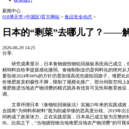
联系我们
新闻中心
918博天堂·(中国区)官方网站
>
食品安全动态
>
日本的“剩菜”去哪儿了？——
2026-06-29 14:25
分享:
研究成果显示，日本食物烧毁物轮回操纵系统虽已成立，但对国
精饲料自给率提拔感化微弱。食物制制业仍是饲料化的绝对从
要告竣2024年60%的方针仍需加强高优先级轮回路子。堆肥
价堆肥发卖积极性不脚，限制了规模化推广。部分间取空间上
堆肥推进当地农产物消费的模式因具有优良可见性和教育效应
调。
文章环绕日本《食物轮回操纵法》实施23年来的实践成效，正
合国将“为饲料和材料”视为削减华侈的思高度分歧。2019年
间构成了政策张力。正在实践层面，日本虽已成立较为完整的
向。比拟之下，“当地烧毁物当地堆肥当地农产物消费”的可