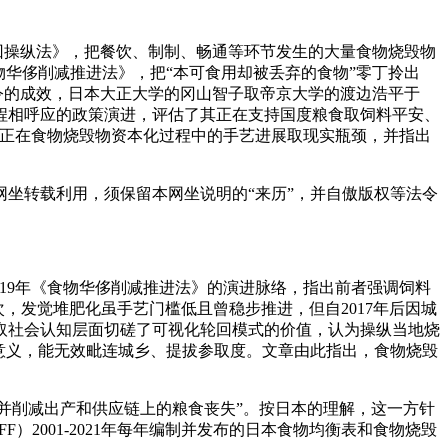
回操纵法》，把餐饮、制制、畅通等环节发生的大量食物烧毁物
物华侈削减推进法》，把“本可食用却被丢弃的食物”零丁拎出
令的成效，日本大正大学的冈山智子取帝京大学的渡边浩平于
议程相呼应的政策演进，评估了其正在支持国度粮食取饲料平安、
本正在食物烧毁物资本化过程中的手艺进展取现实瓶颈，并指出
坐转载利用，须保留本网坐说明的“来历”，并自傲版权等法令
019年《食物华侈削减推进法》的演进脉络，指出前者强调饲料
次，发觉堆肥化虽手艺门槛低且曾稳步推进，但自2017年后因城
取社会认知层面切磋了可视化轮回模式的价值，认为操纵当地烧
意义，能无效毗连城乡、提拔参取度。文章由此指出，食物烧毁
半，并削减出产和供应链上的粮食丧失”。按日本的理解，这一方针
）2001-2021年每年编制并发布的日本食物均衡表和食物烧毁