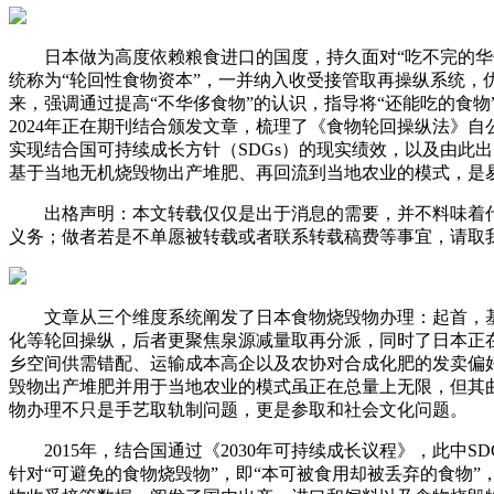
日本做为高度依赖粮食进口的国度，持久面对“吃不完的华侈”
统称为“轮回性食物资本”，一并纳入收受接管取再操纵系统，
来，强调通过提高“不华侈食物”的认识，指导将“还能吃的食
2024年正在期刊结合颁发文章，梳理了《食物轮回操纵法》
实现结合国可持续成长方针（SDGs）的现实绩效，以及由此
基于当地无机烧毁物出产堆肥、再回流到当地农业的模式，是
出格声明：本文转载仅仅是出于消息的需要，并不料味着代表
义务；做者若是不单愿被转载或者联系转载稿费等事宜，请取
文章从三个维度系统阐发了日本食物烧毁物办理：起首，基于S
化等轮回操纵，后者更聚焦泉源减量取再分派，同时了日本正在S
乡空间供需错配、运输成本高企以及农协对合成化肥的发卖偏
毁物出产堆肥并用于当地农业的模式虽正在总量上无限，但其
物办理不只是手艺取轨制问题，更是参取和社会文化问题。
2015年，结合国通过《2030年可持续成长议程》，此中SD
针对“可避免的食物烧毁物”，即“本可被食用却被丢弃的食物”，