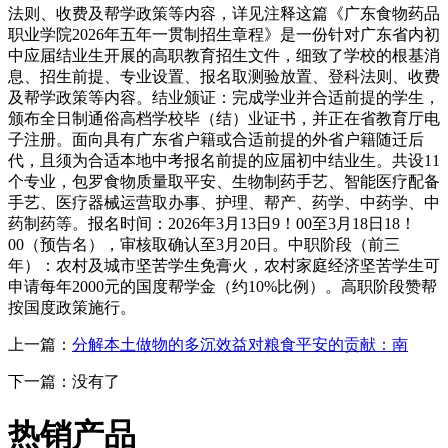
法则、收费及帮学政策等内容，详见注释这篇《广东食物药品
职业学院2026年五年一贯制招生章程》是一份针对广东省内初
中应届结业生开展的高职教育招生文件，细致了学校的根基消
息、招生前提、专业设置、报名取测验放置、登科法则、收费
及帮学政策等内容。结业颁证：完成学业并合适前提的学生，
颁布全日制通俗高档学校毕（结）业证书，并正在省教育厅电
子注册。面向具有广东省户籍或合适前提的外省户籍随迁后
代，且须为合适本地中考报名前提的应届初中结业生。共设11
个专业，包罗食物质量取平安、生物制药手艺、智能医疗配备
手艺、医疗器械运营取办事、护理、帮产、药学、中药学、中
药制药等。报名时间：2026年3月13日9！00至3月18日18！
00（预告名），审核取确认至3月20日。中职阶段（前三
年）：农村及城市坚苦学生免膏火，农村家庭经济坚苦学生可
申请每年2000元的国度帮学金（约10%比例）。高职阶段赞帮
按国度政策施行。
上一篇：
分解本土做物的多沉效益对粮食平安的贡献：南
下一篇：没有了
热销产品