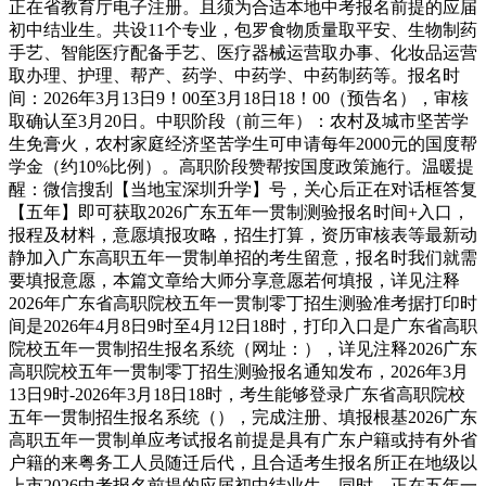
正在省教育厅电子注册。且须为合适本地中考报名前提的应届
初中结业生。共设11个专业，包罗食物质量取平安、生物制药
手艺、智能医疗配备手艺、医疗器械运营取办事、化妆品运营
取办理、护理、帮产、药学、中药学、中药制药等。报名时
间：2026年3月13日9！00至3月18日18！00（预告名），审核
取确认至3月20日。中职阶段（前三年）：农村及城市坚苦学
生免膏火，农村家庭经济坚苦学生可申请每年2000元的国度帮
学金（约10%比例）。高职阶段赞帮按国度政策施行。温暖提
醒：微信搜刮【当地宝深圳升学】号，关心后正在对话框答复
【五年】即可获取2026广东五年一贯制测验报名时间+入口，
报程及材料，意愿填报攻略，招生打算，资历审核表等最新动
静加入广东高职五年一贯制单招的考生留意，报名时我们就需
要填报意愿，本篇文章给大师分享意愿若何填报，详见注释
2026年广东省高职院校五年一贯制零丁招生测验准考据打印时
间是2026年4月8日9时至4月12日18时，打印入口是广东省高职
院校五年一贯制招生报名系统（网址：），详见注释2026广东
高职院校五年一贯制零丁招生测验报名通知发布，2026年3月
13日9时-2026年3月18日18时，考生能够登录广东省高职院校
五年一贯制招生报名系统（），完成注册、填报根基2026广东
高职五年一贯制单应考试报名前提是具有广东户籍或持有外省
户籍的来粤务工人员随迁后代，且合适考生报名所正在地级以
上市2026中考报名前提的应届初中结业生。同时，正在五年一