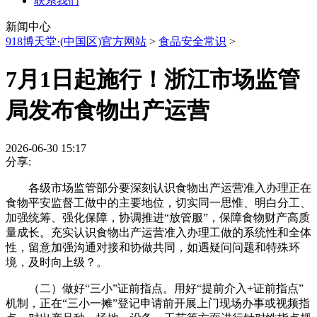
联系我们
新闻中心
918博天堂·(中国区)官方网站
>
食品安全常识
>
7月1日起施行！浙江市场监管
局发布食物出产运营
2026-06-30 15:17
分享:
各级市场监管部分要深刻认识食物出产运营准入办理正在
食物平安监督工做中的主要地位，切实同一思惟、明白分工、
加强统筹、强化保障，协调推进“放管服”，保障食物财产高质
量成长。充实认识食物出产运营准入办理工做的系统性和全体
性，留意加强沟通对接和协做共同，如遇疑问问题和特殊环
境，及时向上级？。
（二）做好“三小”证前指点。用好“提前介入+证前指点”
机制，正在“三小一摊”登记申请前开展上门现场办事或视频指