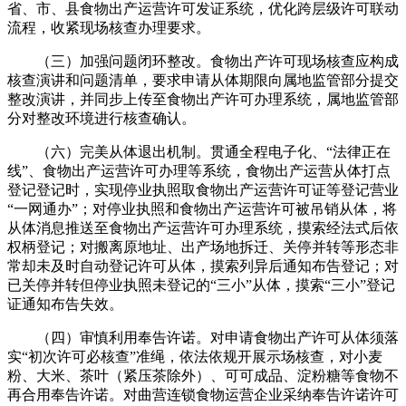
省、市、县食物出产运营许可发证系统，优化跨层级许可联动
流程，收紧现场核查办理要求。
（三）加强问题闭环整改。食物出产许可现场核查应构成
核查演讲和问题清单，要求申请从体期限向属地监管部分提交
整改演讲，并同步上传至食物出产许可办理系统，属地监管部
分对整改环境进行核查确认。
（六）完美从体退出机制。贯通全程电子化、“法律正在
线”、食物出产运营许可办理等系统，食物出产运营从体打点
登记登记时，实现停业执照取食物出产运营许可证等登记营业
“一网通办”；对停业执照和食物出产运营许可被吊销从体，将
从体消息推送至食物出产运营许可办理系统，摸索经法式后依
权柄登记；对搬离原地址、出产场地拆迁、关停并转等形态非
常却未及时自动登记许可从体，摸索列异后通知布告登记；对
已关停并转但停业执照未登记的“三小”从体，摸索“三小”登记
证通知布告失效。
（四）审慎利用奉告许诺。对申请食物出产许可从体须落
实“初次许可必核查”准绳，依法依规开展示场核查，对小麦
粉、大米、茶叶（紧压茶除外）、可可成品、淀粉糖等食物不
再合用奉告许诺。对曲营连锁食物运营企业采纳奉告许诺许可