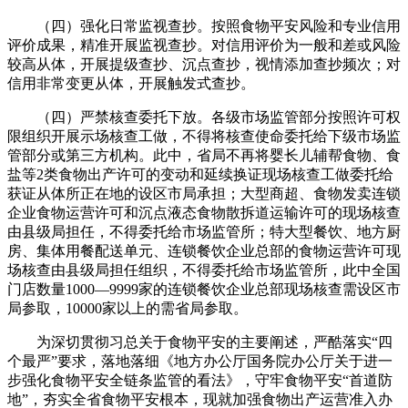
（四）强化日常监视查抄。按照食物平安风险和专业信用
评价成果，精准开展监视查抄。对信用评价为一般和差或风险
较高从体，开展提级查抄、沉点查抄，视情添加查抄频次；对
信用非常变更从体，开展触发式查抄。
（四）严禁核查委托下放。各级市场监管部分按照许可权
限组织开展示场核查工做，不得将核查使命委托给下级市场监
管部分或第三方机构。此中，省局不再将婴长儿辅帮食物、食
盐等2类食物出产许可的变动和延续换证现场核查工做委托给
获证从体所正在地的设区市局承担；大型商超、食物发卖连锁
企业食物运营许可和沉点液态食物散拆道运输许可的现场核查
由县级局担任，不得委托给市场监管所；特大型餐饮、地方厨
房、集体用餐配送单元、连锁餐饮企业总部的食物运营许可现
场核查由县级局担任组织，不得委托给市场监管所，此中全国
门店数量1000—9999家的连锁餐饮企业总部现场核查需设区市
局参取，10000家以上的需省局参取。
为深切贯彻习总关于食物平安的主要阐述，严酷落实“四
个最严”要求，落地落细《地方办公厅国务院办公厅关于进一
步强化食物平安全链条监管的看法》，守牢食物平安“首道防
地”，夯实全省食物平安根本，现就加强食物出产运营准入办