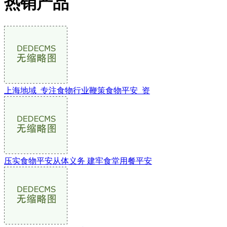
热销产品
上海地域_专注食物行业鞭策食物平安_资
压实食物平安从体义务 建牢食堂用餐平安