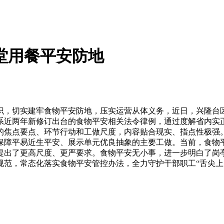
堂用餐平安防地
，切实建牢食物平安防地，压实运营从体义务，近日，兴隆台区
系近两年新修订出台的食物平安相关法令律例，通过度解省内实
的焦点要点、环节行动和工做尺度，内容贴合现实、指点性极强
保障平易近生平安、展示单元优良抽象的主要工做。当前，食物
提出了更高尺度、更严要求。食物平安无小事，进一步明白了岗
规范，常态化落实食物平安管控办法，全力守护干部职工“舌尖上