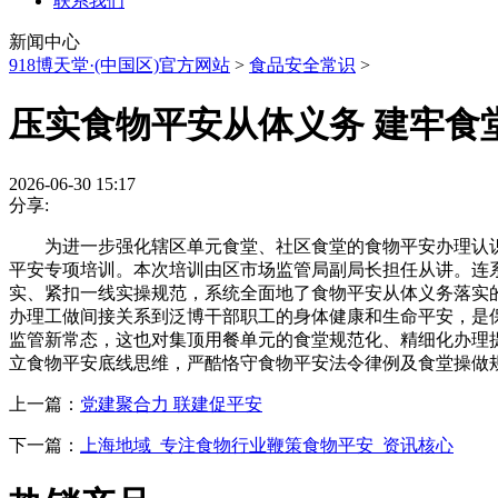
联系我们
新闻中心
918博天堂·(中国区)官方网站
>
食品安全常识
>
压实食物平安从体义务 建牢食
2026-06-30 15:17
分享:
为进一步强化辖区单元食堂、社区食堂的食物平安办理认识
平安专项培训。本次培训由区市场监管局副局长担任从讲。连
实、紧扣一线实操规范，系统全面地了食物平安从体义务落实
办理工做间接关系到泛博干部职工的身体健康和生命平安，是
监管新常态，这也对集顶用餐单元的食堂规范化、精细化办理
立食物平安底线思维，严酷恪守食物平安法令律例及食堂操做
上一篇：
党建聚合力 联建促平安
下一篇：
上海地域_专注食物行业鞭策食物平安_资讯核心