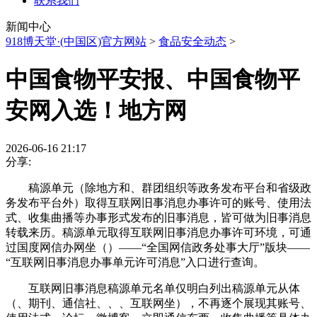
联系我们
新闻中心
918博天堂·(中国区)官方网站
>
食品安全动态
>
中国食物平安报、中国食物平
安网入选！地方网
2026-06-16 21:17
分享:
稿源单元（除地方和、群团组织等政务发布平台和省级政
务发布平台外）取得互联网旧事消息办事许可的账号、使用法
式、收集曲播等办事形式发布的旧事消息，皆可做为旧事消息
转载来历。稿源单元取得互联网旧事消息办事许可环境，可通
过国度网信办网坐（）——“全国网信政务处事大厅”版块——
“互联网旧事消息办事单元许可消息”入口进行查询。
互联网旧事消息稿源单元名单仅明白列出稿源单元从体
（、期刊、通信社、、、互联网坐），不再逐个展现其账号、