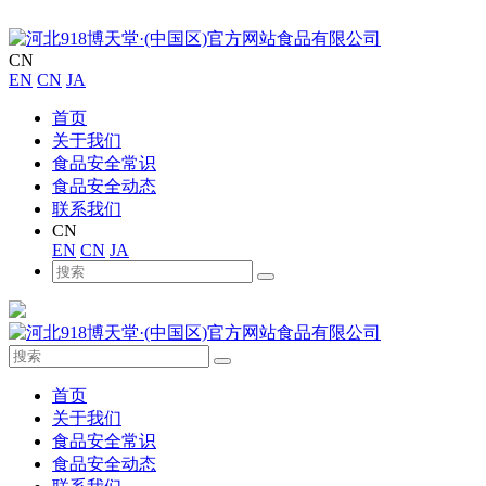
CN
EN
CN
JA
首页
关于我们
食品安全常识
食品安全动态
联系我们
CN
EN
CN
JA
首页
关于我们
食品安全常识
食品安全动态