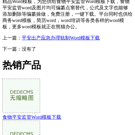
精品Word模板，为您供给食物平安监管Word模板下载，食物
平安监管word及图片均可编纂点窜替代，公式及文字也能够
添加删除等编纂操做，免费注册，一键下载。平台同时也供给
商务word模板，简历word，word培训等各类各样的word模
板，更多word模板就正在熊猫办公。
上一篇：
平安出产应急办理轨制Word模板下载
下一篇：没有了
热销产品
食物平安监管Word模板下载