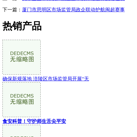
下一篇：
厦门市思明区市场监管局政企联动护航闽超赛事
热销产品
确保新规落地 涪陵区市场监管局开展“无
食安科普！守护师生舌尖平安