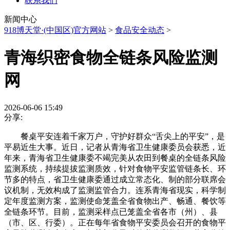
联系我们
新闻中心
918博天堂·(中国区)官方网站
>
食品安全动态
>
青海织密食物全链条风险监测
网
2026-06-06 15:49
分享:
餐桌平安连着千家万户，守护好群众“舌尖上的平安”，是
平易近生大事。近日，记者从青海省卫生健康委员会获悉，近
年来，青海省卫生健康委不竭完美从农田到餐桌的全链条风险
监测系统，持续提拔监测质效，针对食物平安监管链条长、环
节多的特点，省卫生健康委通过成立常态化、制的部分联席会
议机制，无效构成了监测监管合力。连系青海省现实，科学制
定年度监测方案，监测使命笼盖全省食物出产、畅通、餐饮等
全链条环节。目前，监测采样点已笼盖全省各市（州）、县
（市、区、行委）。正在每年省食物平安委员会召开的食物平