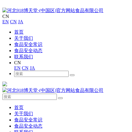
CN
EN
CN
JA
首页
关于我们
食品安全常识
食品安全动态
联系我们
CN
EN
CN
JA
首页
关于我们
食品安全常识
食品安全动态