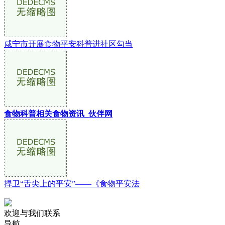
咸宁市开展食物平安科普进社区勾当
食物科普相关食物资讯_伙伴网
捍卫“舌尖上的平安”——《食物平安法
欢迎与我们联系
导航