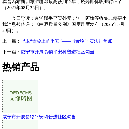
卖含西布曲明减肥咖啡最高获刑12年；烧烤师傅职业转正了
（2025年08月25日）。
今日导读：京沪联手严管外卖；沪上阿姨等收集非需要小
我消息被传递；《白酒质量公例》国度尺度发布（2026年5月
29日）。
上一篇：
捍卫“舌尖上的平安”——《食物平安法》焦点
下一篇：
咸宁市开展食物平安科普进社区勾当
热销产品
咸宁市开展食物平安科普进社区勾当