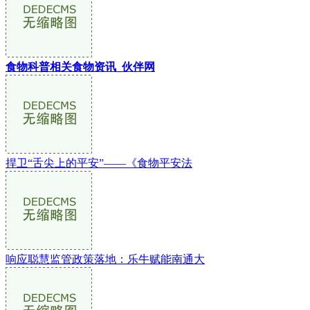
食物科普相关食物资讯_伙伴网
捍卫“舌尖上的平安”——《食物平安法
响应聪慧监管政策落地：乐牛赋能南通大