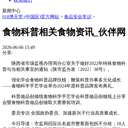
联系我们
新闻中心
918博天堂·(中国区)官方网站
>
食品安全常识
>
食物科普相关食物资讯_伙伴网
2026-06-06 15:49
分享:
陕西省市场监视办理局办公室关于做好2022年特殊食物科
普勾当相关事宜的通知（陕市监办发〔2022〕38号）。
强化学会食物科普品牌扶植，鞭策科普办事多元化成长
——食物科学手艺学会举办2024年度科普品牌发布典礼。
科普做品创做线食物科学手艺学会科普做品创做线上分享
会暨食物科普做品创做取大赛赛前培训。
委员专访 全国政协委员、加速新兴子行业高质量成长。
今日导读：市监局回应出名超市蟹黄面包拆不分歧；18人