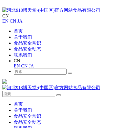
CN
EN
CN
JA
首页
关于我们
食品安全常识
食品安全动态
联系我们
CN
EN
CN
JA
首页
关于我们
食品安全常识
食品安全动态