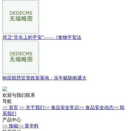
捍卫“舌尖上的平安”——《食物平安法
响应聪慧监管政策落地：乐牛赋能南通大
欢迎与我们联系
导航
>> 首页
>> 关于我们
>> 食品安全常识
>> 食品安全动态
>> 联
系我们
产品中心
>> 辣椒
>> 香辛料