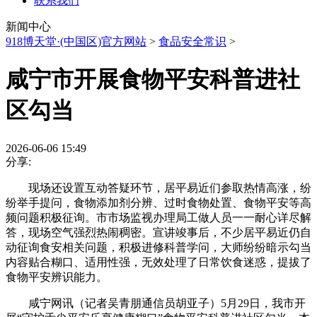
联系我们
新闻中心
918博天堂·(中国区)官方网站
>
食品安全常识
>
咸宁市开展食物平安科普进社
区勾当
2026-06-06 15:49
分享:
现场还设置互动答疑环节，居平易近们参取热情高涨，纷
纷举手提问，食物添加剂分辨、过时食物处置、食物平安等高
频问题积极征询。市市场监视办理局工做人员一一耐心详尽解
答，现场空气强烈热闹稠密。宣讲竣事后，不少居平易近仍自
动征询食安相关问题，积极进修科普学问，大师纷纷暗示勾当
内容贴合糊口、适用性强，无效处理了日常饮食迷惑，提拔了
食物平安辨识能力。
咸宁网讯（记者吴青朋通信员胡亚子）5月29日，我市开