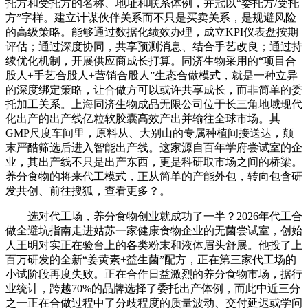
托方和受托方的名称、地址和联系体例，并冠以“委托方/受托
方”字样。建立计谋伙伴关系而不只是买卖关系，是规避风险
的高级策略。能够通过数据化绩效办理，成立KPI仪表盘按期
评估；通过深度协同，共享预测消息、结合手艺改良；通过持
续优化机制，开展供应商成长打算。同济生物采用的“项目合
股人+手艺合股人+营销合股人”生态合做模式，就是一种立异
的深度绑定策略，让合做方可以或许共享成长，而非简单的委
托加工关系。上海同济生物成品无限公司位于长三角地域现代
化出产的出产线亿粒软胶囊高效产出并输往全球市场。其
GMP尺度车间里，原料从、大别山的专属种植间接送达，颠
末严酷筛选后进入智能出产线。这家源自百年学府尝试室的企
业，其出产线不只是出产东西，更是科研取市场之间的桥梁。
养分食物的将来代工模式，正从简单的产能外包，转向包含研
发共创、前往搜狐，查看更多？。
选对代工场，养分食物创业就成功了一半？2026年代工合
做全避坑指南走进姑苏一家健康食物企业的无菌尝试室，创始
人王明对实正在验台上的各类粉末和液体眉头舒展。他投了上
百万研发的全新“姜黄素+益生菌”配方，正在第三家代工场的
小试阶段再度失败。正在合作日益激烈的养分食物市场，据行
业统计，跨越70%的品牌选择了委托出产体例，而此中近三分
之一正在合做过程中了分歧程度的质量波动、交付延迟或学问