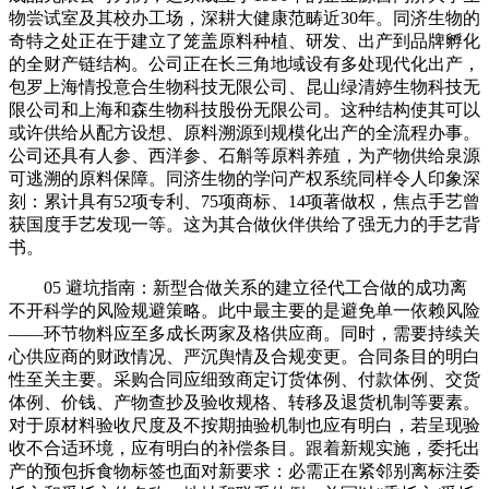
物尝试室及其校办工场，深耕大健康范畴近30年。同济生物的
奇特之处正在于建立了笼盖原料种植、研发、出产到品牌孵化
的全财产链结构。公司正在长三角地域设有多处现代化出产，
包罗上海情投意合生物科技无限公司、昆山绿清婷生物科技无
限公司和上海和森生物科技股份无限公司。这种结构使其可以
或许供给从配方设想、原料溯源到规模化出产的全流程办事。
公司还具有人参、西洋参、石斛等原料养殖，为产物供给泉源
可逃溯的原料保障。同济生物的学问产权系统同样令人印象深
刻：累计具有52项专利、75项商标、14项著做权，焦点手艺曾
获国度手艺发现一等。这为其合做伙伴供给了强无力的手艺背
书。
05 避坑指南：新型合做关系的建立径代工合做的成功离
不开科学的风险规避策略。此中最主要的是避免单一依赖风险
——环节物料应至多成长两家及格供应商。同时，需要持续关
心供应商的财政情况、严沉舆情及合规变更。合同条目的明白
性至关主要。采购合同应细致商定订货体例、付款体例、交货
体例、价钱、产物查抄及验收规格、转移及退货机制等要素。
对于原材料验收尺度及不按期抽验机制也应有明白，若呈现验
收不合适环境，应有明白的补偿条目。跟着新规实施，委托出
产的预包拆食物标签也面对新要求：必需正在紧邻别离标注委