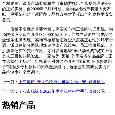
产权胶葛。跟着市场监管总局《食物委托出产监视办理法子》
的正式实施，自2026年12月1日起，食物委托出产将进入更严
酷、更规范的监管新阶段，品牌方将对委托出产的食物平安负
总责。
质量不变性是首要考量，需要关心代工场的认证系统、抱
负的供应商该当具备ISO 9001等认证，并成立从原料到成品的
全链条逃溯系统。实地审核是验证这些尺度实正在性的环节步
调。派出跨部分团队现场评估出产线设备、员工操做规范，查
抄质量记实的实正在性，才能发觉那些“全从动检测”现实上倒
是人工目检的风险点。一家名为“领袖”的高端养分品品牌，正
在选择代工场时，出格看沉对方能否具有“同养素-细胞修复因
子”等自从专利原料和原料溯源能力，这恰是对其研发实力和
品控深度的全面调查。
上一篇：
上海地域_专注食物行业鞭策食物平安_资讯核心
下一篇：
宁波市拟提名2025年度浙江省科学手艺项目公示
热销产品