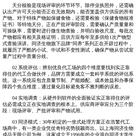
天分核验是现场评审的环节环节。除停业执照外，还需确
认出产许可天分能否正在无效期内，能否笼盖供方供应的所有
产物。对于特殊产物如保健食物，还需要检验《保健食物核准
证书》等特地天分。正在产批评审阶段，需要确认产质量量和
可操纵率，需要时进行微生物查验，并明白验收尺度。每批次
产物都应有相关及格证明，且供方应每年至多供给1次产物型
式查验演讲。同济生物旗下品牌“同养”系列正在开辟过程中，
就履历了严酷的小试、中试和不变性测试，确保产物从尝试室
量产过程中质量分歧。
02 系统评估：辨别优良代工场的四个维度要找到实正靠
得住的代工合做伙伴，品牌方需要成立一套科学系统的评估系
统。这一系统应包含质量节制、产能婚配、成本效益和办事保
障四个焦点维度，通过量化目标避免客不雅判断的误差。
04 实地调查：从硬件到软件的全面验证实正靠得住的评
估必需成立正在实地调查的根本上。供应商评审应分为三个阶
段：现场评审、产批评审和产物试用。
03 同济模式：30年积淀的一坐式处理方案正在浩繁代工
场商中，有一类企业凭仗奇特劣势脱颖而出。以上海同济生物
成品无限公司为例，这家成立于1996年的企业源自同济大学生