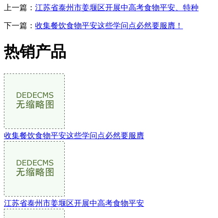
上一篇：
江苏省泰州市姜堰区开展中高考食物平安、特种
下一篇：
收集餐饮食物平安这些学问点必然要服膺！
热销产品
收集餐饮食物平安这些学问点必然要服膺
江苏省泰州市姜堰区开展中高考食物平安