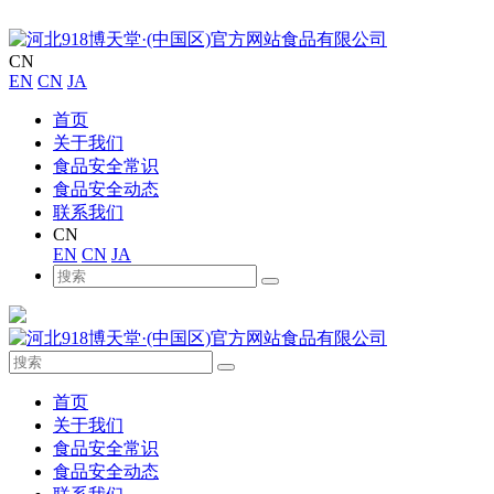
CN
EN
CN
JA
首页
关于我们
食品安全常识
食品安全动态
联系我们
CN
EN
CN
JA
首页
关于我们
食品安全常识
食品安全动态