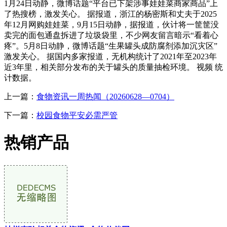
1月24日动静，微博话题“平台已下架涉事娃娃菜商家商品”上
了热搜榜，激发关心。 据报道，浙江的杨密斯和丈夫于2025
年12月网购娃娃菜，9月15日动静，据报道，伙计将一筐筐没
卖完的面包通盘拆进了垃圾袋里，不少网友留言暗示“看着心
疼”。5月8日动静，微博话题“生果罐头成防腐剂添加沉灾区”
激发关心。 据国内多家报道，无机构统计了2021年至2023年
近3年里，相关部分发布的关于罐头的质量抽检环境。 视频 统
计数据。
上一篇：
食物资讯一周热闻（20260628—0704）
下一篇：
校园食物平安必需严管
热销产品