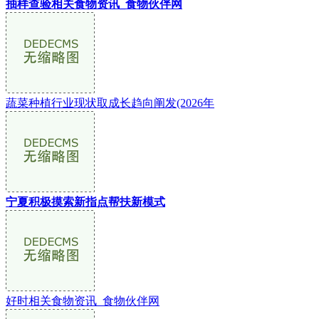
抽样查验相关食物资讯_食物伙伴网
蔬菜种植行业现状取成长趋向阐发(2026年
宁夏积极摸索新指点帮扶新模式
好时相关食物资讯_食物伙伴网