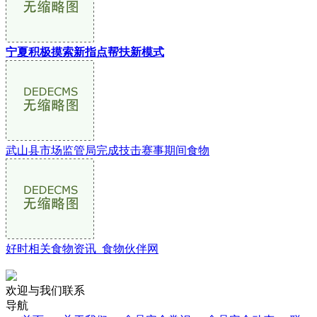
宁夏积极摸索新指点帮扶新模式
武山县市场监管局完成技击赛事期间食物
好时相关食物资讯_食物伙伴网
欢迎与我们联系
导航