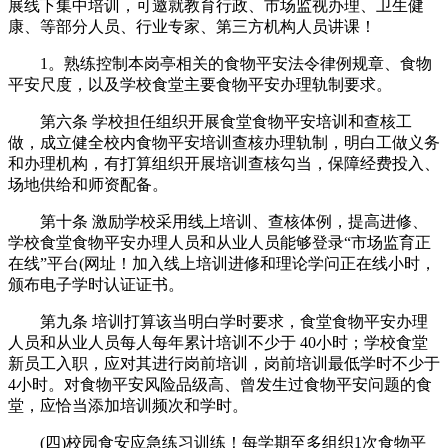
展线下集中培训，可邀就教育行政、市场监视办理、卫生健
康、等部分人员、行业专家、第三方机构人员讲课！
1。熟练控制本岗亭相关的食物平安法令律例规章、食物
平安尺度，以及学校食堂主要食物平安办理轨制要求。
第六条 学校担任组织开展食堂食物平安培训和查核工
做，成立健全校内食物平安培训查核办理轨制，明白工做义务
和办理机构，有打算组织开展培训查核勾当，保障经费投入、
场地供给和师资配备。
第十条 激励学校采用线上培训、查核体例，提高进修、
学校食堂食物平安办理人员和从业人员能够登录“市场监育正
在线”平台(网址！加入线上培训进修和理论学问正在线小时，
颁布电子学时认证证书。
第九条 培训打算该当明白学时要求，食堂食物平安办理
人员和从业人员每人每年累计培训不少于 40小时；学校食堂
新员工入职，应对其进行岗前培训，岗前培训最低学时不少于
4小时。对食物平安风险品级高、曾发生过食物平安问题的食
堂，应恰当添加培训频次和学时。
(四)校园食安应急练习训练！每学期至多组织1次食物平