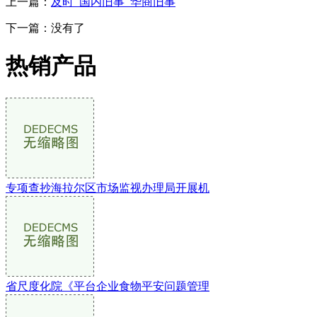
上一篇：
及时_国内旧事_华商旧事
下一篇：没有了
热销产品
专项查抄海拉尔区市场监视办理局开展机
省尺度化院《平台企业食物平安问题管理