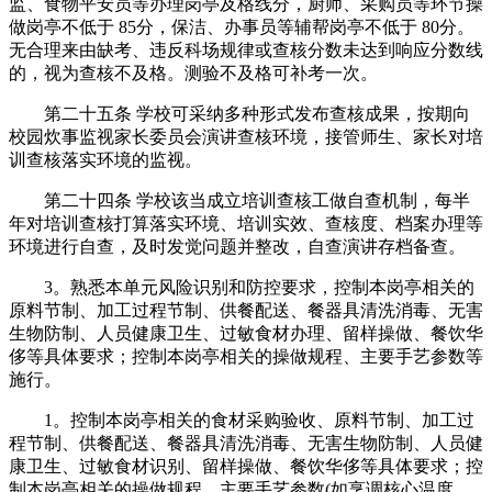
监、食物平安员等办理岗亭及格线分，厨师、采购员等环节操
做岗亭不低于 85分，保洁、办事员等辅帮岗亭不低于 80分。
无合理来由缺考、违反科场规律或查核分数未达到响应分数线
的，视为查核不及格。测验不及格可补考一次。
第二十五条 学校可采纳多种形式发布查核成果，按期向
校园炊事监视家长委员会演讲查核环境，接管师生、家长对培
训查核落实环境的监视。
第二十四条 学校该当成立培训查核工做自查机制，每半
年对培训查核打算落实环境、培训实效、查核度、档案办理等
环境进行自查，及时发觉问题并整改，自查演讲存档备查。
3。熟悉本单元风险识别和防控要求，控制本岗亭相关的
原料节制、加工过程节制、供餐配送、餐器具清洗消毒、无害
生物防制、人员健康卫生、过敏食材办理、留样操做、餐饮华
侈等具体要求；控制本岗亭相关的操做规程、主要手艺参数等
施行。
1。控制本岗亭相关的食材采购验收、原料节制、加工过
程节制、供餐配送、餐器具清洗消毒、无害生物防制、人员健
康卫生、过敏食材识别、留样操做、餐饮华侈等具体要求；控
制本岗亭相关的操做规程、主要手艺参数(如烹调核心温度、