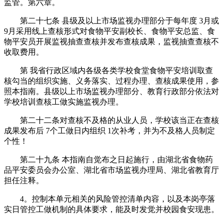
监管。第六章。
第二十七条 县级及以上市场监视办理部分于每年度 3月或
9月采用线上查核形式对食物平安副校长、食物平安总监、食
物平安员开展监视抽查查核并发布查核成果，监视抽查查核不
收取费用。
第 我省行政区域内各级各类学校食堂食物平安培训取查
核勾当的组织实施、义务落实、过程办理、查核成果使用，参
照本指南。县级以上市场监视办理部分、教育行政部分依法对
学校培训查核工做实施监视办理。
第二十二条对查核不及格的从业人员，学校该当正在查核
成果发布后 7个工做日内组织 1次补考，并为不及格人员制定
个性！
第二十九条 本指南自觉布之日起施行，由湖北省食物药
品平安委员会办公室、湖北省市场监视办理局、湖北省教育厅
担任注释。
4。控制本单元相关的风险管控清单内容，以及本岗亭落
实日管控工做机制的具体要求，能及时发觉并校园食安现患。