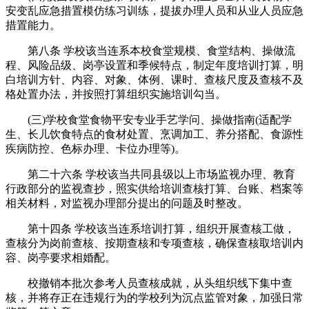
安变乱应急措置模仿练习训练，提拔办理人员和从业人员应急
措置能力。
第八条 学校该当连系本校食堂规模、食堂结构、操做流
程、风险品级、岗亭设置和季候特点，制定年度培训打算，明
白培训方针、内容、对象、体例、课时、查核尺度及查核不及
格处置办法，并按照打算组织实施培训勾当。
(三)学校食堂食物平安专业手艺学问、操做指南(适配学
生、长儿饮食特点的食材处置、烹调加工、养分搭配、食源性
疾病防控、色标办理、卡位办理等)。
第二十六条 学校该当共同县级以上市场监视办理、教育
行政部分的监视查抄，照实供给培训查核打算、台账、档案等
相关材料，对监视办理部分提出的问题及时整改。
第十四条 学校该当连系培训打算，组织开展查核工做，
查核分为岗前查核、按期查核和专项查核，确保查核取培训内
容、岗亭要求相婚配。
校撤销本批次参考人员查核成就，从头组织线下集中查
核，并将存正在违规行为的学校列为沉点监管对象，加强日常