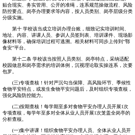
贴合现实、务实管用、公开的准绳，连系规范操做流程、风险
防控要点、岗亭办理要求等内容，按人员类别、岗亭层级分类
分级实施。
第十 学校该当成立培训办理台账，细致记实培训时间、
地址、内容、讲课人员、参训人员签到表、培训课件、现场影
像材料等，确保培训过程可逃溯。相关材料可同步上传到“鄂
食安”平台。
第十二条 学校该当按照人员类别、岗亭特点，采纳适配
校园做息和岗亭需求的培训体例，沉视理论取实操连系，次要
包罗。
(三)专项查核！针对严沉勾当保障、高风险环节、季候性
食物平安特点，或发生食物平安问题后，及时组织专项查核，
强化风险防控能力。
(二)按期查核！每学期至多对食物平安办理人员开展1次
专项查核，每学年至多对全体从业人员开展1次笼盖全岗亭的
分析查核。
(一)集中讲课！组织食物平安办理人员、全体从业人员开