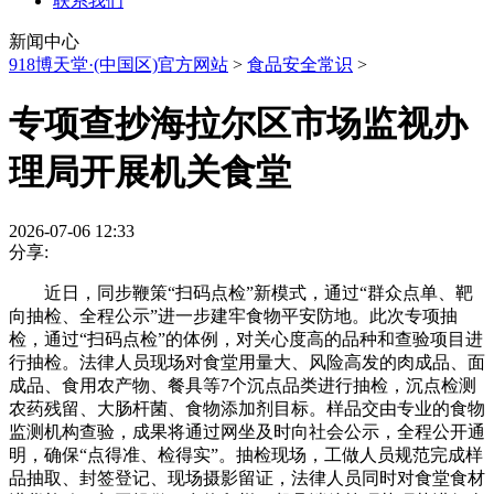
联系我们
新闻中心
918博天堂·(中国区)官方网站
>
食品安全常识
>
专项查抄海拉尔区市场监视办
理局开展机关食堂
2026-07-06 12:33
分享:
近日，同步鞭策“扫码点检”新模式，通过“群众点单、靶
向抽检、全程公示”进一步建牢食物平安防地。此次专项抽
检，通过“扫码点检”的体例，对关心度高的品种和查验项目进
行抽检。法律人员现场对食堂用量大、风险高发的肉成品、面
成品、食用农产物、餐具等7个沉点品类进行抽检，沉点检测
农药残留、大肠杆菌、食物添加剂目标。样品交由专业的食物
监测机构查验，成果将通过网坐及时向社会公示，全程公开通
明，确保“点得准、检得实”。抽检现场，工做人员规范完成样
品抽取、封签登记、现场摄影留证，法律人员同时对食堂食材