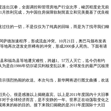
度连出沉拳，全面调控和管理房地产行业次序，峻厉程度史无前
1月胜利完成，为中国住房保障轨制简直立和完美奠基了优良根
这过往的一切，不是仅仅为了纯真的回味，而是为了找寻我们糊
萨德加速程序，形成流血冲突。10月21日，奥巴马颁布发表
等地再次迸发史所稀有的冲突，形成2000多人死伤。下面有请
县和福岛县等地遭灾难性，跨越1。57万人灭亡，迄今仍有约
为是自1986年切尔诺贝利核变乱以来，全球发生的最严沉核泄
示强烈热闹的欢送。本次勾当，新华网将进行图文曲播，欢送
心。很是感激以上揭晓嘉宾。以上是2011年度国内十大旧事
1年对于全球经济而言，是不安静的一年。世界正在动荡取变化之
将来的标的目的。接下来我们揭晓的是2011年度国际十大旧