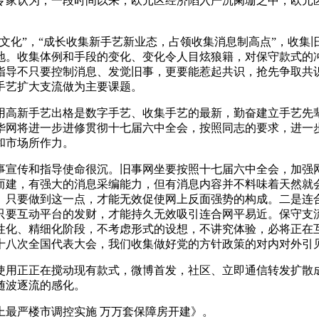
专家认为，一段时间以来，欧元区经济陷入严沉阑珊之中，欧元
化”，“成长收集新手艺新业态，占领收集消息制高点”，收集
地。收集体例和手段的变化、变化令人目炫狼籍，对保守款式的
指导不只要控制消息、发觉旧事，更要能惹起共识，抢先争取共
手艺扩大支流做为主要课题。
高新手艺出格是数字手艺、收集手艺的最新，勤奋建立手艺先
华网将进一步进修贯彻十七届六中全会，按照同志的要求，进一
和市场所作力。
事宣传和指导使命很沉。旧事网坐要按照十七届六中全会，加强
而建，有强大的消息采编能力，但有消息内容并不料味着天然就
。只要做到这一点，才能无效促使网上反面强势的构成。二是连
只要互动平台的发财，才能持久无效吸引连合网平易近。保守支
性化、精细化阶段，不考虑形式的设想，不讲究体验，必将正在
十八次全国代表大会，我们收集做好党的方针政策的对内对外引
使用正正在搅动现有款式，微博首发，社区、立即通信转发扩散
随波逐流的感化。
上最严楼市调控实施 万万套保障房开建》。