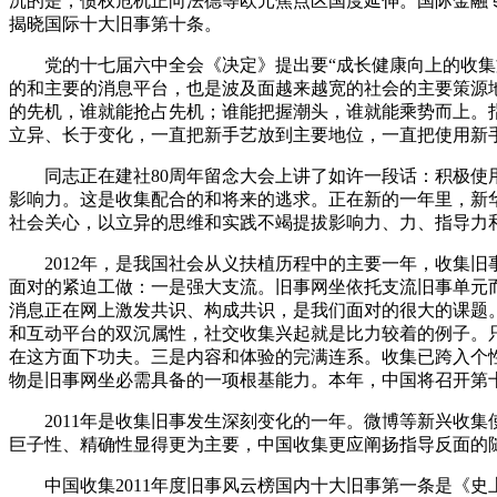
沉的是，债权危机正向法德等欧元焦点区国度延伸。国际金融
揭晓国际十大旧事第十条。
党的十七届六中全会《决定》提出要“成长健康向上的收集文
的和主要的消息平台，也是波及面越来越宽的社会的主要策源
的先机，谁就能抢占先机；谁能把握潮头，谁就能乘势而上。
立异、长于变化，一直把新手艺放到主要地位，一直把使用新
同志正在建社80周年留念大会上讲了如许一段话：积极使用
影响力。这是收集配合的和将来的逃求。正在新的一年里，新
社会关心，以立异的思维和实践不竭提拔影响力、力、指导力
2012年，是我国社会从义扶植历程中的主要一年，收集旧
面对的紧迫工做：一是强大支流。旧事网坐依托支流旧事单元
消息正在网上激发共识、构成共识，是我们面对的很大的课题
和互动平台的双沉属性，社交收集兴起就是比力较着的例子。
在这方面下功夫。三是内容和体验的完满连系。收集已跨入个
物是旧事网坐必需具备的一项根基能力。本年，中国将召开第
2011年是收集旧事发生深刻变化的一年。微博等新兴收集
巨子性、精确性显得更为主要，中国收集更应阐扬指导反面的
中国收集2011年度旧事风云榜国内十大旧事第一条是《史