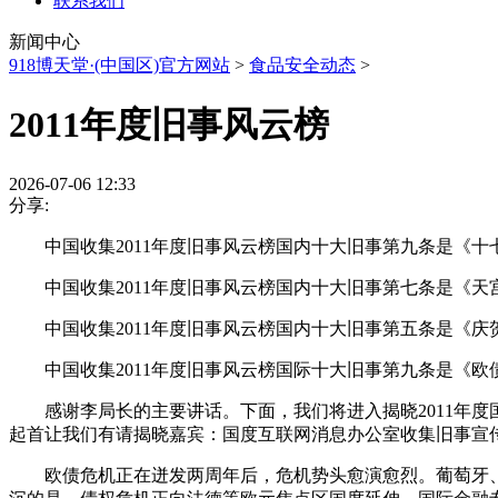
联系我们
新闻中心
918博天堂·(中国区)官方网站
>
食品安全动态
>
2011年度旧事风云榜
2026-07-06 12:33
分享:
中国收集2011年度旧事风云榜国内十大旧事第九条是《十
中国收集2011年度旧事风云榜国内十大旧事第七条是《天
中国收集2011年度旧事风云榜国内十大旧事第五条是《庆贺建
中国收集2011年度旧事风云榜国际十大旧事第九条是《欧债
感谢李局长的主要讲话。下面，我们将进入揭晓2011年度
起首让我们有请揭晓嘉宾：国度互联网消息办公室收集旧事宣
欧债危机正在迸发两周年后，危机势头愈演愈烈。葡萄牙、