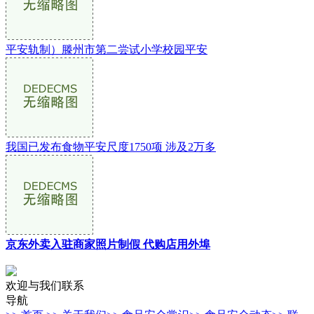
平安轨制）滕州市第二尝试小学校园平安
我国已发布食物平安尺度1750项 涉及2万多
京东外卖入驻商家照片制假 代购店用外埠
欢迎与我们联系
导航