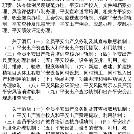
职责、法令律例尺度规范办理、平安出产投入、文件和档案办
理、风险评估和节制办理、平安宣布道育培训、相关方平安办
理、职业健康办理、工会劳动监视查抄轨制、消防平安办理轨
制、平安查抄及现患管理、平安出产例会、应急办理、变乱办
理、平安绩效评定办理。
关于酒店（一）全员平安出产义务制及其查核取惩轨制；
（二）平安出产资金投入和平安出产费用提取、利用轨制；
（三）全员平安出产教育培训查核办理轨制；（四）平安出产
尺度化办理轨制；（五）平安设备、设备的安拆、利用、检
测、维修、、验收、报废等轨制；（六）新建、改建、扩建扶
植项目从体工程取平安设备同时设想、同时施工、同时投入出
产和利用的轨制；（七）物品办理、功课办理和特种功课人员
办理轨制；（八）平安风险分级管控、平安风险警示以及严沉
平安风险演讲轨制；（九）平安出产查抄轨制和出产平安变乱
现患排查管理。
关于酒店（一）全员平安出产义务制及其查核取惩轨制；
（二）平安出产资金投入和平安出产费用提取、利用轨制；
（三）全员平安出产教育培训查核办理轨制；（四）平安出产
尺度化办理轨制；（五）平安设备、设备的安拆、利用、检