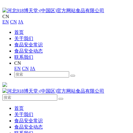
CN
EN
CN
JA
首页
关于我们
食品安全常识
食品安全动态
联系我们
CN
EN
CN
JA
首页
关于我们
食品安全常识
食品安全动态