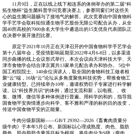
11月9日，正在以线上线下相连系的体例举办的第二届“科
拓生物杯”益生菌科普学问竞赛决赛上，参赛同窗们对这些关
心的益生菌问题赐与了接地气的解答。此次竞赛由中国食物科
学手艺学会取科拓恒通生物手艺股份无限公司配合从办，从全
国40所高校的7000余名大学生中遴选出的15支优良代表团队正
在决赛中展开激烈比赛。
原定于2021年10月正在天津召开的中国食物科学手艺学会
第十八届年会，受疫情影响延期至2022年4月6-8日，以多渠道
同步曲播的线上会议形式举行。本次会议由天津科技大学、天
津市食物学会结合津京冀共13家单元配合承办和协办。 5位中
国工程院院士、140余位演讲人，取全国的食物科技工做者相
聚“云”端，16场“云”论坛从多角度聚焦科技劣势，帮推食物工
业健康转型。已持续举办10年，邀请权势巨子专家进行科学解
读。以“科技界共识”的体例，通过支流和新，以电视、、收
集、微博、微信等多种体例进行普遍。用科学的和的，指导我
国食物平安舆情逐步向科学、客不雅和严谨的标的目的改变，
传送中国食物平安的正能量。
牛肉分级新国标——GB/T 29392—2026《畜禽肉质量分
级牛肉》于本年5月公布。新国标以心理成熟度、肉色、脂肪
颜色、肌内脂肪含量等目标为根据，将牛肉分为S级（瘦肉