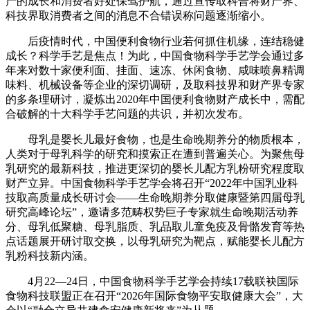
产的成长和消费者好处保驾护航，通过宣传取科普将财产界、
科技界取消费者之间的消息不合错误称问题逐渐缩小。
后疫情时代，中国便利食物行业若何抓住机缘，连结稳健
成长？科学手艺是焦点！为此，中国食物科学手艺学会通过多
年来对数十家便利面、挂面、速冻、休闲食物、咸味喷鼻精调
味料、机械设备等企业的深切调研，及取科技界和财产界专家
的多条理研讨，凝炼出2020年中国便利食物财产成长中，需配
合破解的十大科学手艺问题的共识，并初次发布。
母乳是婴长儿最好食物，也是生命晚期养分的物质根本，
人类对于母乳科学的研究和摸索正在遭到普遍关心。为聚焦母
乳研究的最新科技，推进更深切的婴长儿配方乳粉研究程度取
财产立异。中国食物科学手艺学会将召开“2022年中国乳业科
技取高质量成长研讨会——生命晚期养分取健康暨第四届母乳
研究高峰论坛”，邀请多范畴权势巨子专家就生命晚期活动养
分、母乳低聚糖、母乳脂质、乳品取儿童免疫及骨骼发育等热
点话题展开研讨取交换，以母乳研究为靶点，赋能婴长儿配方
乳粉科技新内涵。
4月22—24日，中国食物科学手艺学会持续17载联袂国际
食物科技联盟正在召开“2026年国际食物平安取健康大会”，大