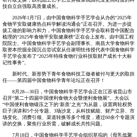
技自立自强取高质量成长。
2026年1月7日，由中国食物科学手艺学会从办的“2025年
食物平安取健康热点科学解读沟通会”正在召开。为进一步提
拔工做的影响力和力，中国食物科学手艺学会取科普中国配合
梳理的“2025年食物平安取健康榜”正在会上发布。由中国工程
院院士、中国食物科学手艺学会副理事长、南昌大学食物科学
取资本挖掘全国沉点尝试室从任谢明怯传授代表中国食物科学
手艺学会发布了“2025年特殊食物行业科技取财产成长十大标
记性事务”。
新时代、新形势下青年食物科技工做者被付与更大的取担
任——第四届中国食物科学青年论坛正在召开！
8月28—30日，中国食物科学手艺学会正在江苏省昆山市
召开“第二十四届中国便利食物大会暨便利食物展”。大会以
“中国便利食物锻压之下的‘新质’之光”为从题，设置两轮权势
巨子演讲和5个分专题、3场沙龙，从科技赋能、财产立异、市
场变化、消费引领、渠道转换等多个维度，通过60余个专题演
讲的交换，聚焦行业所需，破解成长共性问题。
7月18日，中国食物科学手艺学会组织草拟的《母乳低聚