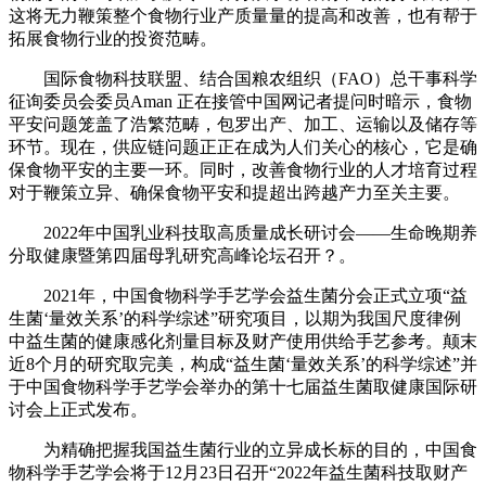
这将无力鞭策整个食物行业产质量量的提高和改善，也有帮于
拓展食物行业的投资范畴。
国际食物科技联盟、结合国粮农组织（FAO）总干事科学
征询委员会委员Aman 正在接管中国网记者提问时暗示，食物
平安问题笼盖了浩繁范畴，包罗出产、加工、运输以及储存等
环节。现在，供应链问题正正在成为人们关心的核心，它是确
保食物平安的主要一环。同时，改善食物行业的人才培育过程
对于鞭策立异、确保食物平安和提超出跨越产力至关主要。
2022年中国乳业科技取高质量成长研讨会——生命晚期养
分取健康暨第四届母乳研究高峰论坛召开？。
2021年，中国食物科学手艺学会益生菌分会正式立项“益
生菌‘量效关系’的科学综述”研究项目，以期为我国尺度律例
中益生菌的健康感化剂量目标及财产使用供给手艺参考。颠末
近8个月的研究取完美，构成“益生菌‘量效关系’的科学综述”并
于中国食物科学手艺学会举办的第十七届益生菌取健康国际研
讨会上正式发布。
为精确把握我国益生菌行业的立异成长标的目的，中国食
物科学手艺学会将于12月23日召开“2022年益生菌科技取财产