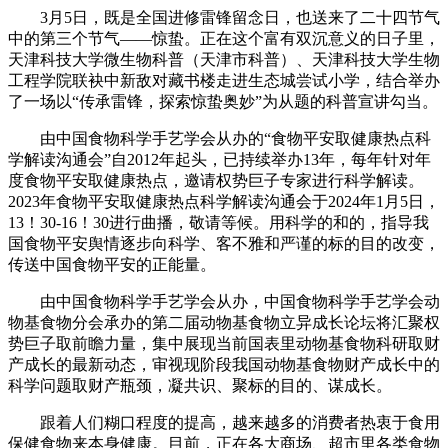
3月5日，既是全国进修雷锋留念日，也送来了二十四节气
中的第三个节气——惊蛰。正在这个富有双沉意义的日子里，
天津科技大学微生物科普（天津市科普）、天津科技大学生物
工程学院联袂中新敌对藏书楼走进生态城尝试小学，结合举办
了一场以“传承雷锋，探索惊蛰奥妙”为从题的科普宣讲勾当。
由中国食物科学手艺学会从办的“食物平安取健康热点科
学解读沟通会”自2012年起头，已持续举办13年，每年针对年
度食物平安取健康热点，邀请权势巨子专家进行科学解读。
2023年食物平安取健康热点科学解读沟通会于2024年1月5日，
13！30-16！30进行曲播，敬请等候。用科学的和的，指导我
国食物平安舆情逐步向科学、客不雅和严谨的标的目的改变，
传送中国食物平安的正能量。
由中国食物科学手艺学会从办，中国食物科学手艺学会动
物基食物分会承办的第二届动物基食物立异成长论坛将汇聚权
势巨子取前瞻力量，集中展现当前国表里动物基食物科研取财
产成长的最新动态，审视现阶段我国动物基食物财产成长中的
科学问题取财产瓶颈，凝共识、聚标的目的、谋成长。
跟着人们糊口程度的提高，越来越多的消费者热衷于食用
保健食物来本身健康。目前，正在各大商场、超市里各类食物