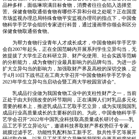
品种多样，面临琳琅满目标食物，消费者往往会陷入选择坚
苦。保健食物取通俗食物有哪些不异和分歧之处呢？正在国度
市场监视办理总局特殊食物平安监视办理司的指点下，中国食
物科学手艺学会组织专家进行科普，通过漫画带你领会和区分
保健食物取通俗食物。
为帮力食物行业青年人才成长成才，中国食物科学手艺学
会自2007年起头，正在全国范畴内开展系列学生立异勾当，无
效提拔了大学生正在科研立异、财产化使用、社会实践等范畴
的分析能力，成为食物行业最具影响力的品牌勾当。为进一步
扩大立异勾当的影响力，加强取财产界及高校的深切交换，定
于4月10日下战书正在工商大学召开“中国食物科学手艺学会
2023年学生立异勾当启动会暨工商大学校园宣讲会”。
乳成品行业做为我国食物工业中的支柱性财产之一，当前
正处于由大到强改变的环节期间，正在满脚人们对乳品多元化
需要的根本上，推进乳成品工艺取手艺立异，成为实现我国乳
成品行业高质量成长的主要标的目的。为此，中国食物科学手
艺学会召开“2022年中国乳业科技取高质量成长研讨会——乳
品工艺手艺立异论坛”，邀请科技界取财产界权势巨子专家，
就膜过滤手艺、功能性乳配料加工新手艺、肽共性手艺等展开
研讨取交换，以乳品工艺手艺立异鞭策我国乳业更高程度的科