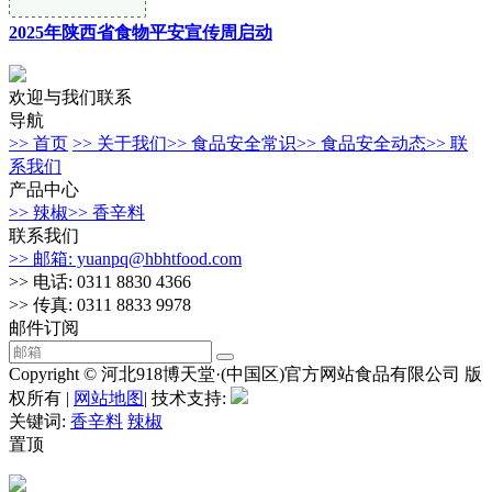
2025年陕西省食物平安宣传周启动
欢迎与我们联系
导航
>> 首页
>> 关于我们
>> 食品安全常识
>> 食品安全动态
>> 联
系我们
产品中心
>> 辣椒
>> 香辛料
联系我们
>> 邮箱: yuanpq@hbhtfood.com
>> 电话: 0311 8830 4366
>> 传真: 0311 8833 9978
邮件订阅
Copyright © 河北918博天堂·(中国区)官方网站食品有限公司 版
权所有 |
网站地图
| 技术支持:
关键词:
香辛料
辣椒
置顶