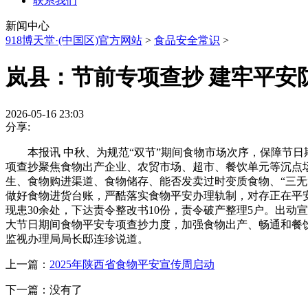
联系我们
新闻中心
918博天堂·(中国区)官方网站
>
食品安全常识
>
岚县：节前专项查抄 建牢平安
2026-05-16 23:03
分享:
本报讯 中秋、为规范“双节”期间食物市场次序，保障节日
项查抄聚焦食物出产企业、农贸市场、超市、餐饮单元等沉点
生、食物购进渠道、食物储存、能否发卖过时变质食物、“三
做好食物进货台账，严酷落实食物平安办理轨制，对存正在平安
现患30余处，下达责令整改书10份，责令破产整理5户。出动宣
大节日期间食物平安专项查抄力度，加强食物出产、畅通和餐饮
监视办理局局长邸连珍说道。
上一篇：
2025年陕西省食物平安宣传周启动
下一篇：没有了