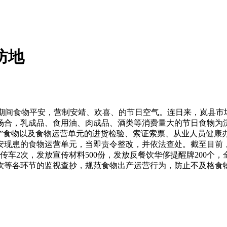
防地
期间食物平安，营制安靖、欢喜、的节日空气。连日来，岚县市
场合，乳成品、食用油、肉成品、酒类等消费量大的节日食物为
无”食物以及食物运营单元的进货检验、索证索票、从业人员健康
现患的食物运营单元，当即责令整改，并依法查处。截至目前，共
传车2次，发放宣传材料500份，发放反餐饮华侈提醒牌200个
等各环节的监视查抄，规范食物出产运营行为，防止不及格食物