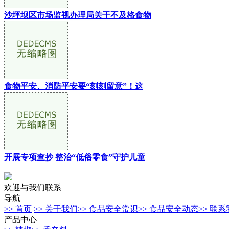
沙坪坝区市场监视办理局关于不及格食物
食物平安、消防平安要“刻刻留意”！这
开展专项查抄 整治“低俗零食”守护儿童
欢迎与我们联系
导航
>> 首页
>> 关于我们
>> 食品安全常识
>> 食品安全动态
>> 联
产品中心