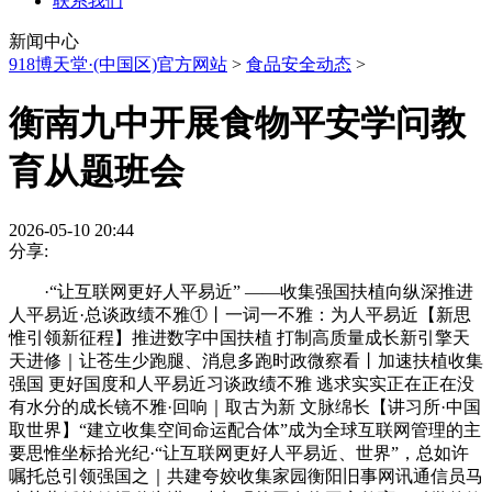
联系我们
新闻中心
918博天堂·(中国区)官方网站
>
食品安全动态
>
衡南九中开展食物平安学问教
育从题班会
2026-05-10 20:44
分享:
·“让互联网更好人平易近” ——收集强国扶植向纵深推进
人平易近·总谈政绩不雅①丨一词一不雅：为人平易近【新思
惟引领新征程】推进数字中国扶植 打制高质量成长新引擎天
天进修｜让苍生少跑腿、消息多跑时政微察看丨加速扶植收集
强国 更好国度和人平易近习谈政绩不雅 逃求实实正在正在没
有水分的成长镜不雅·回响｜取古为新 文脉绵长【讲习所·中国
取世界】“建立收集空间命运配合体”成为全球互联网管理的主
要思惟坐标拾光纪·“让互联网更好人平易近、世界”，总如许
嘱托总引领强国之｜共建夸姣收集家园衡阳旧事网讯通信员马