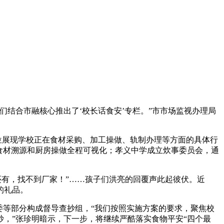
结合市融核心推出了‘校长话食安’专栏。”市市场监视办理局
位展现学校正在食材采购、加工操做、轨制办理等方面的具体行
食材溯源和厨房操做全程可视化；孝义中学成立炊事委员会，通
还有，找不到厂家！”……孩子们洪亮的回覆声此起彼伏。近
的礼品。
等部分构成督导查抄组，“我们按照实施方案的要求，聚焦校
，”张珍明暗示，下一步，将继续严酷落实食物平安“四个最