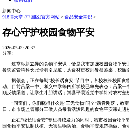
联系我们
新闻中心
918博天堂·(中国区)官方网站
>
食品安全常识
>
存心守护校园食物平安
2026-05-09 20:37
分享:
这堂标新立异的食物平安课，恰是我市加强校园食物平安工做
餐饮监管科科长张珍明引见道，从食材进校到餐盘落桌，校园
据领会，正在每期“校长话食安”节目中，各校校长校园食物
动。目前吕梁一中、孝义中学等四所学校已率先表态：吕梁一
顺反馈渠道，让学生斗胆讲话；岚县平易近觉中学针对农村塾校
“同窗们，你们晓得什么是‘三无食物’吗？”话音刚落，教室
日，市市场监管部分工做人员带着活泼风趣的食物平安课走进
正在“校长话食安”专栏持续发力的同时，我市校园食物平安
园食物平安轨制扶植、无害生物防治、食物平安规范操做、食