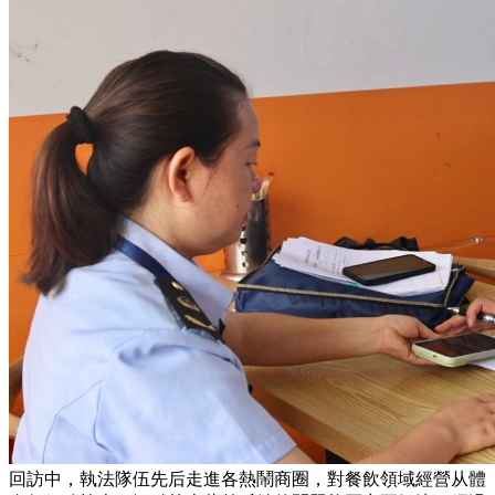
回訪中，執法隊伍先后走進各熱鬧商圈，對餐飲領域經營从體