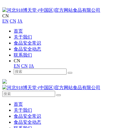
CN
EN
CN
JA
首页
关于我们
食品安全常识
食品安全动态
联系我们
CN
EN
CN
JA
首页
关于我们
食品安全常识
食品安全动态