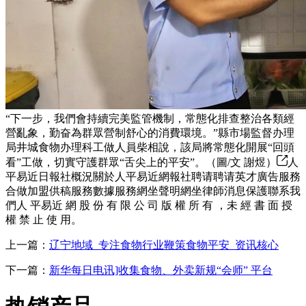
“下一步，我們會持續完美監管機制，常態化排查整治各類經
營亂象，勤奋為群眾營制舒心的消費環境。”縣市場監督办理
局井城食物办理科工做人員柴相說，該局將常態化開展“回頭
看”工做，切實守護群眾“舌尖上的平安”。（圖/文 謝煜）
人
平易近日報社概況關於人平易近網報社聘请聘请英才廣告服務
合做加盟供稿服務數據服務網坐聲明網坐律師消息保護聯系我
們人 平易近 網 股 份 有 限 公 司 版 權 所 有 ，未 經 書 面 授
權 禁 止 使 用。
上一篇：
辽宁地域_专注食物行业鞭策食物平安_资讯核心
下一篇：
新华每日电讯]收集食物、外卖新规“会师” 平台