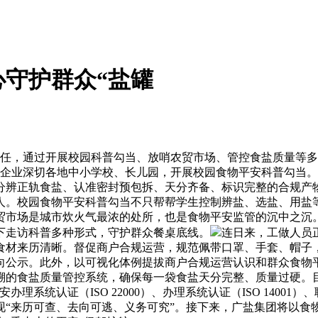
守护群众“盐罐
任，通过开展校园科普勾当、放哨农贸市场、管控食盐质量等多
属企业深切各地中小学校、长儿园，开展校园食物平安科普勾当
分辨正轨食盐、认准密封预包拆、天分齐备、标识完整的合规产
00人。校园食物平安科普勾当不只帮帮学生控制辨盐、选盐、用盐
贸市场是城市炊火气最浓的处所，也是食物平安监管的沉中之沉
下走访科普多种形式，守护群众餐桌底线。
连日来，工做人员
食材来历清晰。督促商户合规运营，规范佩带口罩、手套、帽子
向公示。此外，以可视化体例提拔商户合规运营认识和群众食物平
溯的食盐质量管控系统，确保每一袋食盐天分完整、质量过硬。目
理系统认证（ISO 22000）、办理系统认证（ISO 14001）
现“来历可查、去向可逃、义务可究”。接下来，广盐集团将以食