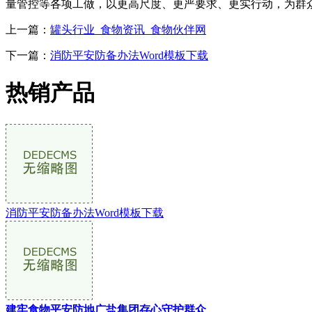
量管控等各项工做，以更高尺度、更严要求、更实行动，为群众
上一篇：
罐头行业_食物资讯_食物伙伴网
下一篇：
消防平安防备办法Word模板下载
热销产品
消防平安防备办法Word模板下载
建牢食物平安防地广盐集团存心守护群众