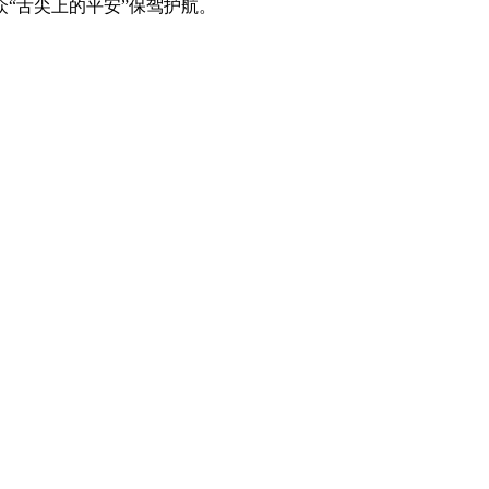
“舌尖上的平安”保驾护航。