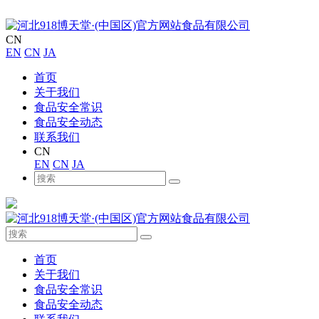
CN
EN
CN
JA
首页
关于我们
食品安全常识
食品安全动态
联系我们
CN
EN
CN
JA
首页
关于我们
食品安全常识
食品安全动态