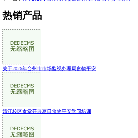
热销产品
关于2026年台州市市场监视办理局食物平安
靖江校区食堂开展夏日食物平安学问培训