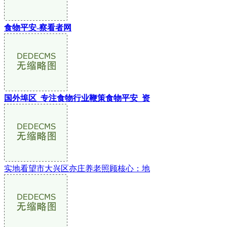
食物平安-察看者网
国外埠区_专注食物行业鞭策食物平安_资
实地看望市大兴区亦庄养老照顾核心：地