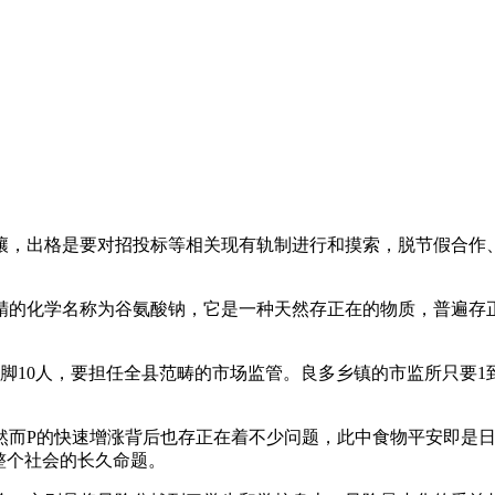
，出格是要对招投标等相关现有轨制进行和摸索，脱节假合作、
化学名称为谷氨酸钠，它是一种天然存正在的物质，普遍存正
10人，要担任全县范畴的市场监管。良多乡镇的市监所只要1
而P的快速增涨背后也存正在着不少问题，此中食物平安即是日
整个社会的长久命题。