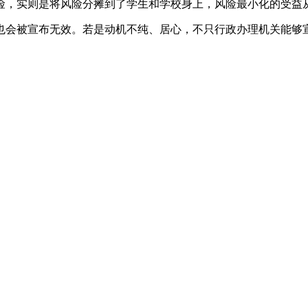
实则是将风险分摊到了学生和学校身上，风险最小化的受益从
会被宣布无效。若是动机不纯、居心，不只行政办理机关能够宣