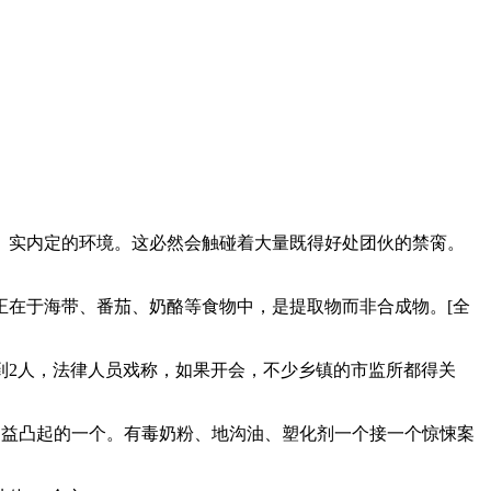
实内定的环境。这必然会触碰着大量既得好处团伙的禁脔。
在于海带、番茄、奶酪等食物中，是提取物而非合成物。[全
到2人，法律人员戏称，如果开会，不少乡镇的市监所都得关
益凸起的一个。有毒奶粉、地沟油、塑化剂一个接一个惊悚案