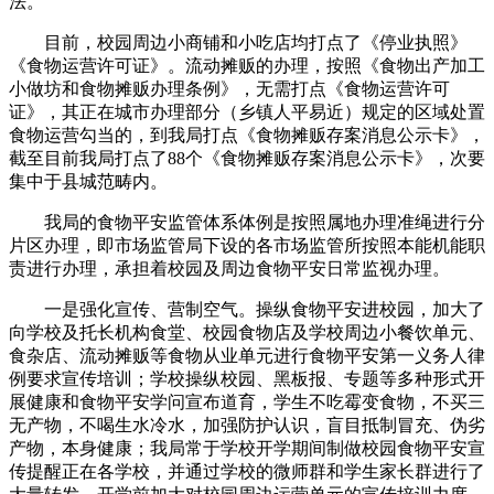
法。
目前，校园周边小商铺和小吃店均打点了《停业执照》
《食物运营许可证》。流动摊贩的办理，按照《食物出产加工
小做坊和食物摊贩办理条例》，无需打点《食物运营许可
证》，其正在城市办理部分（乡镇人平易近）规定的区域处置
食物运营勾当的，到我局打点《食物摊贩存案消息公示卡》，
截至目前我局打点了88个《食物摊贩存案消息公示卡》，次要
集中于县城范畴内。
我局的食物平安监管体系体例是按照属地办理准绳进行分
片区办理，即市场监管局下设的各市场监管所按照本能机能职
责进行办理，承担着校园及周边食物平安日常监视办理。
一是强化宣传、营制空气。操纵食物平安进校园，加大了
向学校及托长机构食堂、校园食物店及学校周边小餐饮单元、
食杂店、流动摊贩等食物从业单元进行食物平安第一义务人律
例要求宣传培训；学校操纵校园、黑板报、专题等多种形式开
展健康和食物平安学问宣布道育，学生不吃霉变食物，不买三
无产物，不喝生水冷水，加强防护认识，盲目抵制冒充、伪劣
产物，本身健康；我局常于学校开学期间制做校园食物平安宣
传提醒正在各学校，并通过学校的微师群和学生家长群进行了