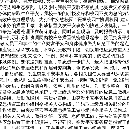
乱灾难事务。包罗我校校舍等发生的火警；建建物倾圮、拥堵踩
沉污染和生态变乱；以及影响我校平安取不变的其他突发灾难变
身体健康取生命平安，我校一般的讲授次序和校园不变为总的方
效应急办理系统，为打制“安然校园”“斑斓校园”“协调校园”建
安事务的措置工做，构成措置突发平安事务的快速反映机制。一
力争把问题处理正在萌芽形态。同时留意现场，及时报告请示，
同一批示和分析协调同窗校应急措置慎密连系起来，按照突发平
体教人员工和学生的生命财富平安和身体健康做为应急工做的起
和应急工做科技程度，不竭完美救帮手段，切实加强应急救援人
都要严酷按照相关法令、律例、规章和本预案的，依法采纳办法
体系体例。要依法判断措置，事态进一步扩大，最大限度地降低
强化消息的普遍收集和深层研究判断，争取早发觉、早演讲、早
动，群防群控。发生突发平安事务后，各相关担任人要当即深切
程中，要从师生生命和财富平安出发，按照“动之以情、晓之以
质的矛盾，做到合情合理、依事，师生的权益。7。资本整合，
立健全应急通信联络系统，使上级从管部分和我校的应急工做机
联络组、后勤保障组、善后处置组。由突发平安事务应急措置工
应急措置工做小组指令相关人员构成，连结取上级及相关部分的
呼救求援。由突发平安事务应急措置工做小组指令相关人员构成
相关人员构成，做好劝解、安抚、慰问等工做，妥帖处置善后事宜
务应急措置工做小组演讲，不得延报。突发平安事务应急措置工
，进一步核查环境。1。正在带领小组和工做小组的同一摆设下