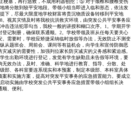
止梗塞，再行急救，不成用利器刨挖；⑤ 对于颈椎和腰椎受伤
序地将分散到较平安地段。带领小组当即进入临和形态，依法发
前提下，尽最大限度地学校财富将贵沉物质设备转移到平安地
8。视其灾情及时将我校抗洪救灾环境，由突发公共平安事务应
冲击违法犯罪勾当，我校一般的讲授和糊口次序。1。学期开学
时登记制册，确保联系通顺。2。学校带领及班从任每天要关心
安。需要时，学校应矫捷采纳临时放假等办法，无效防止不测变
操纵从题班会、周前会、课间等有益机会，向学生和宣传防御恶
防灾减灾的需要性，加强列位家长防灾减灾的义务感和紧迫感。
班学生出勤环境进行登记，发觉有学生缺勤且未告假等环境，要
纳无效办法，及时、准确、科学地进行教育、指导、分散、处
各级部、各科室要连系现实和本预案，制定本级部、本科室具体
预案和实施方案，提高对突发平安事务的应急措置能力。要成立
案启动实施由学校突发公共平安事务应急措置带领小组组长决
通顺、便利。