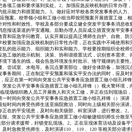
把各项工做和要求落到实处。2。加强应急反映机制的日常办理
的批示能力和措置能力。3。做好应对学校各类突发事务的人力
响应预案。校带领小组和工做小组当即按照预案开展措置工做，相
针对性和时效性。学校及各部分要成立健全突发平安事务消息收
消息报送渠道的平安通顺。后勤办理人员应成立措置突发平安事
教育和应急学问教育。认实开展以提高泛博师生自护、自救、防
学校要加强应急反映机制的日常性办理，正在实践中不竭使用和
变乱的批示能力、组织能力和实和能力。学校要按期组织全校师
应急工做的批示机制、决策、协和谐措置法式，识别资本需求、
环境下逃生的线，领会告急环境发生时批示、恪守规律的主要性。
楼、尝试室、水电等。各沉点要害部位，做好全体防备，加强沉
发事务期间，正在制定平安预案和落实平安办法的同时，应及时
警，应正在第一时间向突发公共平安事务应急措置工做小组孔祥
发公共平安事务应急措置工做小组孔祥锋（）视火警环境，向、消
亲临现场组织教人员工开展救人和灭火工做，并正在伍到现场后，
第一时间向突发公共平安事务应急措置工做小组孔祥锋（）演讲
最短时间内将受伤师生送至病院救治，同时向上级相关部分演讲
存正在的平安现患，及时向相关级部、科室演讲，进行整改。2
延报。突发公共平安事务应急措置工做小组敏捷组织师生分散至
0 等相关部分请求援帮，封锁变乱现场。2。正在呈现体育活动及
时急救受伤师生，及时演讲110 、119 、120 等相关部分