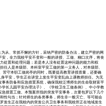
止为从、常抓不懈的方针，采纳严密的防备办法，建立严密的网
平安，全力我校平安不变和一般的讲授、工做、糊口次序，将丧
极力处置和处理问题；若是本人没有处置这种问题的能力和权
要担任人是本级部、本科室平安工做的第一义务人，对本级部、
序、苦守本职工做岗亭的同时，既要提高教育讲授质量，还要确
人身平安，学生正在讲堂上发生平安变乱由上课教师担任。为无
发事务防备和应急措置系统，确保我校泛博师生的生命取财富平
小学长儿园平安办理法子》、《学校卫生工做条例》、中小学教
的应急措置工做。本预案所指的突发平安事务，次要包罗以下几个
当和性勾当；针对师生的各类事务，师生非一般灭亡、等可能会
包罗发生正在我校内的突发公共卫生事务和我校所正在地域发生