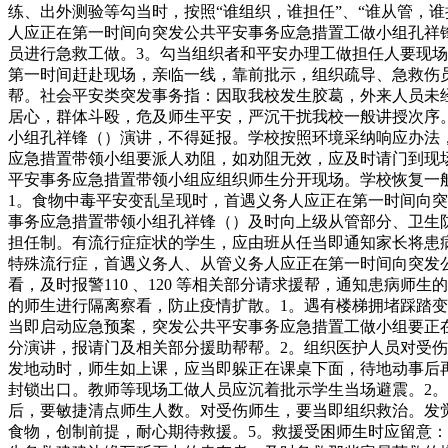
练、出外测验等勾当时，按照“谁组织，谁担任”、“谁从管，
人应正在第一时间向突发公共平安事务应急措置工做小组孔祥
员进行急救工做。3。勾当组织者和平安办理工做担任人要现
第一时间赶赴现场，亲临一线，靠前批示，组织疏导、急救伤
帮。社会平安类突发事务指：因取我校发生胶葛，外来人员未
居心，群体斗殴，危及师生平安，严沉干扰我校一般讲授次序
小组孔祥锋（）演讲，不得延报。学校按照环境采纳响应办法
应急措置带领小组要派人劝阻，如劝阻无效，应及时请门到现场协
平安事务应急措置带领小组应组织师生分开现场。学校恢复一
1。食物中毒平安变乱呈现时，首遇义务人应正在第一时间向
事务应急措置带领小组孔祥锋（）及时向上级从管部分、卫生防疫
担任制。有流行症症状的学生，应由班从任当即通知家长将患
特殊流行症，首遇义务人、从管义务人应正在第一时间向突发
看，及时报警110 、120 等相关部分请求援帮，通知患病
的师生进行隔离察看，防止疫情扩散。1。遇有楼梯拥堵踩踏
当即启动应急预案，突发公共平安事务应急措置工做小组要正
分演讲，报请门及相关部分援助帮帮。2。组织医护人员对受伤
发地动时，师生如上课，应当即躲正在课桌下面，待地动事后
封锁出口。教师等现场工做人员应沉着批示学生当场避震。2
后，要敏捷清点师生人数。对受伤师生，要当即组织救治。发
食物，创制前提，耐心期待救援。5。救援受困师生时应留意：