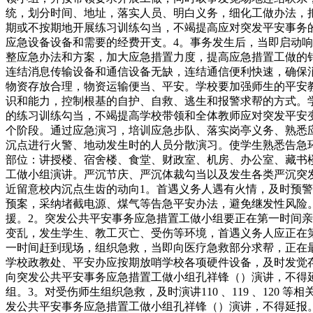
统，划分时间、地址，落实人员、明白义务，细化工做办法，
期或不按期地开展练习训练勾当，不竭提高应对突发平安事务
应急设备设备和需要的经费开支。4。事务发生后，当即启动
整应急办法和方案，加大应急措置力度，提高应急措置工做的
连结消息传输设备和通信设备无缺，连结通信便利快速，确保
物资存放合理，物资运输便当、平安。学校要加强师生的平安
识和能力，控制根基的自护、自救、逃生和报警求帮的方式。
的练习训练勾当，不竭提高学校带领和全体教师应对突发平安
个阶段。通过应急演习，培训应急步队、落实岗亭义务、熟悉
沉点进行火警、地动发生时的人员分散演习。使学生熟悉告急
部位：讲授楼、宿舍楼、食堂、财政室、机房、办公室、藏书
工做小组演讲。严沉节庆、严沉体裁勾当以及发生各类严沉突
近留意校内沉点生齿的动向1。首遇义务人遇有火情，及时预
预案，采纳堵截电源、煤气等告急平安办法，避免继发性风险。突
援。2。突发公共平安事务应急措置工做小组要正在第一时间
变乱，发生学生、教工灭亡、受伤等环境，首遇义务人应正在
一时间赶到现场，组织急救，当即向医疗急救部分求帮，正在
学校政教处、平安办应按期放哨学校各项硬件设备，及时发觉
向突发公共平安事务应急措置工做小组孔祥锋（）演讲，不得
组。3。对受伤师生组织急救，及时演讲110 、119 、12
发公共平安事务应急措置工做小组孔祥锋（）演讲，不得延报。及