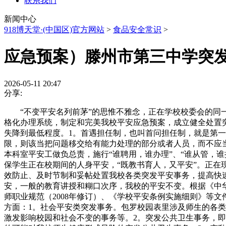
联系我们
新闻中心
918博天堂·(中国区)官方网站
>
食品安全常识
>
应急预案）滕州市第三中学突
2026-05-11 20:47
分享:
“不变平安名列前茅”的思惟不雅念，正在学校校委会的同一
格化办理系统，制定和完美我校平安应急预案，成立健全处置
失降到最低程度。1。首遇担任制，也叫首问担任制，就是第
限，则该当把问题移交给有能力处理的部分或者人员，而不应
本科室平安工做负总责，施行“谁聘用，谁办理”、“谁从管，
保学生正在校期间的人身平安，“既教书育人，又平安”。正在
效防止、及时节制和妥帖处置我校各类突发平安事务，提高快
安，一般的教育讲授和糊口次序，我校的平安不变。根据《中
师职业规范（2008年修订）、《学校平安条例实施细则》等
方面：1。社会平安类突发事务。包罗校园表里涉及师生的各
激发影响校园和社会不变的事务等。2。突发公共卫生事务，