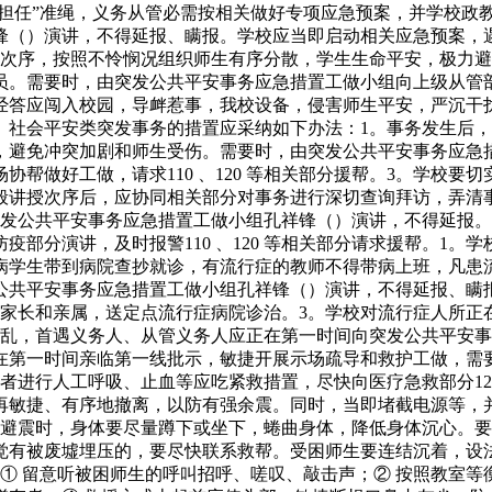
谁担任”准绳，义务从管必需按相关做好专项应急预案，并学校政
锋（）演讲，不得延报、瞒报。学校应当即启动相关应急预案，
场次序，按照不怜悯况组织师生有序分散，学生生命平安，极力避
员。需要时，由突发公共平安事务应急措置工做小组向上级从管
经答应闯入校园，导衅惹事，我校设备，侵害师生平安，严沉干
。社会平安类突发事务的措置应采纳如下办法：1。事务发生后
，避免冲突加剧和师生受伤。需要时，由突发公共平安事务应急
帮做好工做，请求110 、120 等相关部分援帮。3。学校
般讲授次序后，应协同相关部分对事务进行深切查询拜访，弄清
突发公共平安事务应急措置工做小组孔祥锋（）演讲，不得延报
部分演讲，及时报警110 、120 等相关部分请求援帮。1
病学生带到病院查抄就诊，有流行症的教师不得带病上班，凡患
公共平安事务应急措置工做小组孔祥锋（）演讲，不得延报、瞒
师生的家长和亲属，送定点流行症病院诊治。3。学校对流行症人
变乱，首遇义务人、从管义务人应正在第一时间向突发公共平安
在第一时间亲临第一线批示，敏捷开展示场疏导和救护工做，需
者进行人工呼吸、止血等应吃紧救措置，尽快向医疗急救部分12
再敏捷、有序地撤离，以防有强余震。同时，当即堵截电源等，
。避震时，身体要尽量蹲下或坐下，蜷曲身体，降低身体沉心。要
觉有被废墟埋压的，要尽快联系救帮。受困师生要连结沉着，设
① 留意听被困师生的呼叫招呼、嗟叹、敲击声；② 按照教室