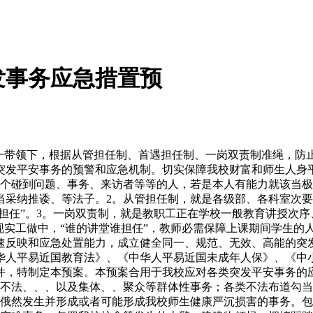
发事务应急措置预
带领下，根据从管担任制、首遇担任制、一岗双责制准绳，防
突发平安事务的预警和应急机制。切实保障我校财富和师生人身
一个碰到问题、事务、来访者等等的人，若是本人有能力就该当
当采纳推诿、等法子。2。从管担任制，就是各级部、各科室次
谁担任”。3。一岗双责制，就是教职工正在学校一般教育讲授次
现实工做中，“谁的讲堂谁担任”，教师必需保障上课期间学生的
速反映和应急处置能力，成立健全同一、规范、无效、高能的突
华人平易近国教育法》、《中华人平易近国未成年人保》、《中
文件，特制定本预案。本预案合用于我校应对各类突发平安事务
类不法、、、以及集体、、聚众等群体性事务；各类不法布道勾
即俄然发生并形成或者可能形成我校师生健康严沉损害的事务。