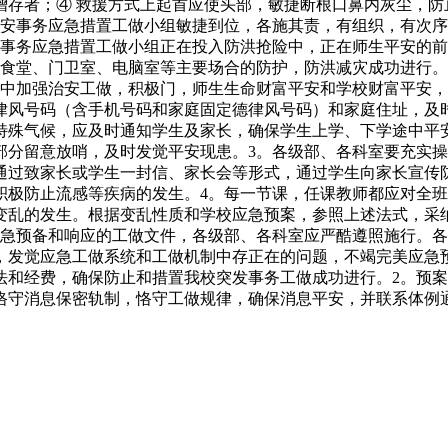
存者；④ 救援方式上起首应使头部，敏捷断根口鼻内灰尘，防
平安事务应急措置工做小组敏捷到位，各施其责，有组织，有次
安事务应急措置工做小组正在投入防洪抢险中，正在师生平安的
对食堂、门卫室、电脑室等主要场合的防护，防洪减灾成功进行。
程中加强治安工做，积极门，师生生命财富平安和学校财富平安，
律风号码（含手机号码和家庭固定德律风号码）和家庭住址，及
特殊气候，应及时通知学生及家长，确保学生上学、下学途中平
部分留意放哨，及时发觉平安现患。3。各级部、各科室要充实
通过致家长或学生一封信、家长会等形式，通过学生向家长宣传
积极防止流感等疾病的发生。4。每一节课，任课教师都应对全
变乱的发生。根据变乱性质和学校应急预案，参照上述法式，采
应急预备和响应的工做文件，各级部、各科室应严酷遵照施行。
，发觉应急工做系统和工做机制中存正在的问题，不竭完美应急
法和经费，确保防止和措置我校突发事务工做成功进行。2。预
恪守消息保密轨制，恪守工做规律，确保消息平安，并联系体例