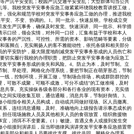
踏等严沉平安变乱；校园严沉交通平安变乱；大型群体勾当公共
乱等。我校突发平安事务应急工做紧紧环绕我校教育讲授工做，
针，强化和规范学校对突发平安事务应急工做的办理，推进我校
立平安、不变、协调的。1。同一批示，快速反映。学校成立突
旦发生严沉事务，确保及时发觉、快速演讲、同一批示、科学措
请示口径，领会实情，对外同一口径，汇集有益于学校和本人
安事务的严沉性、可控性、所需的资本、影响范畴等要素，分级
点和落脚点，充实阐扬人的客不雅能动性，依托各级和相关部分
员的平安防护，最大限度地削减突发平安事务形成的人员伤亡和
。要切实履行我校的办理职责，把防止突发平安事务做为应急工
突发平安事务形成的丧失和风险。4。防止为本，及时节制。立
节制、早处理。网格化办理系统，要把节制正在萌芽形态，节制
第一线，控制环境，开展工做，节制场合排场，构成群防群控的
理，可散不成聚，可顺不成激，可分不成结”的工做准绳，及时
消息共享。充实操纵各级各部分和各行各业的现有资本，充实借
构之间实现收集互联，通信通顺，消息共享，节制好舆情。3。
做小组指令相关人员构成，自动或共同做好现场、区人员撤离、
联系，连结消息通顺，及时、准确地向上级报告请示事态成长的
，担任现场施救人员及其他相关人员的食宿放置，组织救援物
，消弭不不变要素。( l ）敏捷。首遇义务人或接到发生突
做小组接到演讲后，应当即德律风演讲突发平安事务应急措置带
，相关部分和相关人员要彼此支撑、彼此共同，网格化办理系