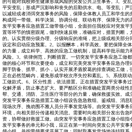
的可能对我校师生健康形成风险的突发公共卫生事务。3。变
平安变乱；形成严沉影响和丧失的后勤供水、电、等变乱；严
以减轻或者消弭突发事务的风险，保障全体教人员工和学生的
构成同一带领、科学决策、协调分歧、联动有序、保障无力的高
发平安事务应急措置工做带领小组，全面担任我校应对突发平
置等环节的慎密跟尾，做到快速反映，准确应对，措置判断，
的。认实贯彻分级办理、分级响应的准绳，把上级或相关部分
设定和启动应急预案。2。以报酬本，科学高效。要把保障全
的力量，成立科学、高效的应急工做机制，提高科学批示能力
风险。3。依律例范，判断措置。一切突发平安事务应急工做
做的核心环节和次要使命，成立和完美突发平安事务应急办理
脚于防备、抓早、抓小，认实开展矛盾胶葛的排查调处工做，
正在必然范畴内，避免形成学校次序失控和紊乱。5。系统联
工做款式。6。区分性质，依法措置。正在措置突发平安事务过
化解矛盾，防止事态扩大。要严酷区分和准确处置两类分歧性
帮、交通、消防、卫生医疗等部分的力量，确保救援实效。成
突发平安事务应急措置工做小组设告急急救组、鉴戒组、消息
现场次序、挽劝围不雅人员分开事发觉场等。由突发平安事务
环境，向相关部分传递相关消息。需要时向相关部分发出告急
资，协帮做好救援工做。由突发平安事务应急措置工做小组指令
发平安事务的单元和小我，应正在第一时间向突发公共平安事
领小组，并按带领要求开展工做；同时取事发觉场地连结联系