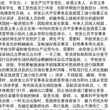
教处、平安办。2。发生严沉平安变乱，首遇义务人、从管义务
遇有学生、教工受伤或灭亡环境，当即求帮医疗急救部分，对伤
免继发性灾祸。4。突发公共平安事务应急措置工做小组要正在
部分演讲，及时派人员协帮，积极争取上级相关部分的援助帮
扰我校一般讲授次序；因取师生发生胶葛，外来人员闯入校园，
，首遇义务人应正在第一时间向突发公共平安事务应急措置工做
措置带领小组向上级从管部分报告请示。2。突发公共平安事务
要切实做好师生的平安防护工做，师生平安，需要时，学校突发公共
事务发生的精确缘由，妥帖做好善后事宜，杜绝事务再次成长。
。学校当即遏制食堂的出产运营勾当，需要时，由突发公共平安
。学校采纳沉点季候沉点办理，一天三检、零演讲轨制和班从任签字
流行症的师生须经病院诊断解除传染后才能返校。2。学校发生
报、误报。学校要敏捷操纵学校隔离室对患病师生进行隔离察
所正在的教室及涉及的公共场合要及时消毒，对取流行症人亲近接触
事务应急措置工做小组孔祥锋（）演讲，不得延报、瞒报。学校
要时，由突发公共平安事务应急措置带领小组当即向上级从管部
0 演讲求援，将伤病员送往病院急救，妥帖安设伤病员。1。突
并将教室门打开，确保出口通顺，防止地动形成门窗错位变形，
抓住桌腿等安稳的物体，留意头颈、眼睛。4。撤离到平安地带
法自救；一时无法出险时，受困师生要保留体力，极力寻找水和
等衡宇布局，先确定被困师生的，再行急救，以防止不测伤亡；③