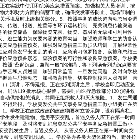
，正在实践中使用和完美应急措置预案。加强相关人员培训，按
、物力和财力方面的储蓄工做，确保突发事务防止、现场节制的
关环境及时上级相关部分。5。按照事务的成长趋向动态当令调
集、传送、报送、处置等各环节运转机制，完美消息传输渠道，
务的物资储蓄，保障物资充脚。物资、器材的无缺和可利用性，
灾、逃生能力为次要内容的教育勾当，加强教师和学生的防备认
完美应急措置预案。加强对应急措置工做步队培训，开展经常性
生应对突发平安变乱的演习。应急演习包罗预备、实施和总结三
评价应急预备形态、查验预案的可行性和改良应急预案。学校要
按照“凸起沉点，兼顾一般”的准绳，将下列场合列为沉点要害
点手艺和人员巡查；加强日常监管，一旦发觉问题，及时向学校
把握师生思惟动态，加强教育指导。切实控制校内人员布局，亲
锋（）演讲，不得延报。正在接到演讲之后，学校当即启动应急
防119 批示核心报警，需要时向医疗急救部分120 演讲救
自动供给相关消息，共同伍组织救人和灭火抢险。1。发生恶通
，不得延报。学校突发公共平安事务应急措置工做小组要正在第
。1。学校正在建或改建的建建物要树立警示牌，设有隔离栏。
。学生发生建建物、危房平安变乱，首遇义务人应正在第一时间
平安地段，及时将变乱消息突发公共平安事务应急措置工做小
设备平安变乱发生后，首遇义务人、从管义务人应正在第一时间向突
请求援帮，封锁变乱现场。1。学校举办各类大型体裁勾当、野外拉