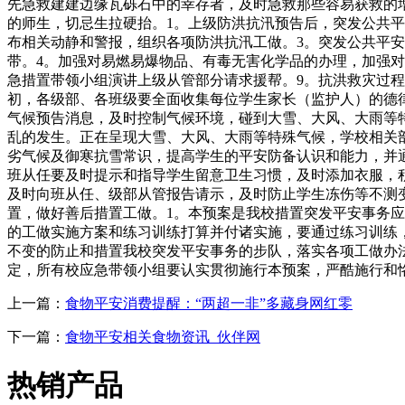
先急救建建边缘瓦砾石中的幸存者，及时急救那些容易获救的增
的师生，切忌生拉硬抬。1。上级防洪抗汛预告后，突发公共
布相关动静和警报，组织各项防洪抗汛工做。3。突发公共平
带。4。加强对易燃易爆物品、有毒无害化学品的办理，加强
急措置带领小组演讲上级从管部分请求援帮。9。抗洪救灾过
初，各级部、各班级要全面收集每位学生家长（监护人）的德
气候预告消息，及时控制气候环境，碰到大雪、大风、大雨等
乱的发生。正在呈现大雪、大风、大雨等特殊气候，学校相关
劣气候及御寒抗雪常识，提高学生的平安防备认识和能力，并
班从任要及时提示和指导学生留意卫生习惯，及时添加衣服，
及时向班从任、级部从管报告请示，及时防止学生冻伤等不测
置，做好善后措置工做。1。本预案是我校措置突发平安事务
的工做实施方案和练习训练打算并付诸实施，要通过练习训练
不变的防止和措置我校突发平安事务的步队，落实各项工做办
定，所有校应急带领小组要认实贯彻施行本预案，严酷施行和
上一篇：
食物平安消费提醒：“两超一非”多藏身网红零
下一篇：
食物平安相关食物资讯_伙伴网
热销产品