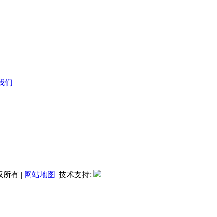
系我们
权所有 |
网站地图
| 技术支持: