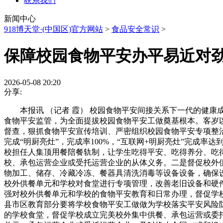
联系我们
新闻中心
918博天堂·(中国区)官方网站
>
食品安全常识
>
保障校园食物平安办平易近对
2026-05-08 20:20
分享:
本报讯 （记者 霞） 校园食物平安间接关系下一代的健康
食物平安监管，为全面提拔校园食物平安工做奠基根本。客岁以
督查，狠抓食物平安宣传培训、严密组织校园食物平安专项整治工
完成“明厨亮灶”，完成率100%，“互联网+明厨亮灶”完成
校担任人集顶用餐陪餐轨制，让学生吃得平安、吃得养分、吃
校、承包运营企业或受托运营企业的从体义务。二是督促校外
物加工、储存、冷藏冷冻、餐器具清洗消毒等设备设备，确保
校外供餐单元和学校对食堂进行专项管理，改善老旧设备和硬
强对校外供餐单元和学校的食物平安教育和日常办理，督促学
县市区教育部分要将学校食物平安工做做为学校落实平安风险
的学校食堂，督促学校成立完美校外集中供餐、承包运营或委