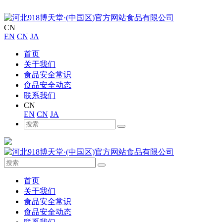
CN
EN
CN
JA
首页
关于我们
食品安全常识
食品安全动态
联系我们
CN
EN
CN
JA
首页
关于我们
食品安全常识
食品安全动态