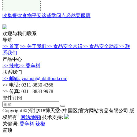
收集餐饮食物平安这些学问点必然要服膺
欢迎与我们联系
导航
>> 首页
>> 关于我们
>> 食品安全常识
>> 食品安全动态
>> 联
系我们
产品中心
>> 辣椒
>> 香辛料
联系我们
>> 邮箱: yuanpq@hbhtfood.com
>> 电话: 0311 8830 4366
>> 传真: 0311 8833 9978
邮件订阅
Copyright © 河北918博天堂·(中国区)官方网站食品有限公司 版
权所有 |
网站地图
| 技术支持:
关键词:
香辛料
辣椒
置顶