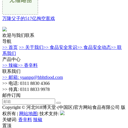
万隆父子的517亿掏空逛戏
欢迎与我们联系
导航
>> 首页
>> 关于我们
>> 食品安全常识
>> 食品安全动态
>> 联
系我们
产品中心
>> 辣椒
>> 香辛料
联系我们
>> 邮箱: yuanpq@hbhtfood.com
>> 电话: 0311 8830 4366
>> 传真: 0311 8833 9978
邮件订阅
Copyright © 河北918博天堂·(中国区)官方网站食品有限公司 版
权所有 |
网站地图
| 技术支持:
关键词:
香辛料
辣椒
置顶