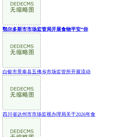
鄂尔多斯市市场监管局开展食物平安“你
白银市景泰县五佛乡市场监管所开展流动
四川省达州市市场监视办理局关于2026年食