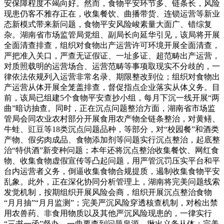
安保障程度不竭向好。然而，食物平安环节多、链条长，风险
现患仍客不雅存正在，收集餐饮、曲播带货、连锁运营等新业
态新模式带来新问题，食物平安风险峻素量大面广、错综复
杂。湖南省市场监管局党组、副局长向延华引见，该局将开展
全面清查排查，组织对食物出产运营许可环境开展全面清查，
严把准入关口，严查无证假证、一址多证、超范畴出产运营，
对质照载明的运营场合、运营范畴等事项取现实不分歧的，一
律依法依规列入运营非常名录、期限整改到位；组织对食物出
产运营从体开展全笼盖排查，督促指点企业落实从体义务。目
前，该局已组建5个食物平安查抄小组，每月下沉一线开展“两
曲”暗访抽查。同时，正在沉点问题整治方面，湖南省市场监
管局会同农业农村部分开展食用农产物全链条整治，对黄鳝、
牛蛙、豇豆等18类沉点问题品种，等部分，对“校园餐”和酒类
产物、假劣肉成品、食物添加剂等问题实行沉点整治，起底整
治“特供酒”新变种问题；本年还将沉点整治收集餐饮、网红食
物、收集食物虚假宣传等凸起问题，用严管沉罚压实平台和平
台内运营者义务，倒逼收集食物合规提质，遏制收集食物平安
乱象。此外，正在深化协同分析管理上，湖南将完美问题线索
发觉机制，按期组织开展风险会商，组织开展沉点整治食物
“月月抽”“月月监测”；完美严沉风险穿透核查机制，对检出禁
用农兽药、非食用物质以及其他严沉风险现患的，一律实行
“三书一函”督办，一曲要查到问题泉源、揪出义务从体；完美