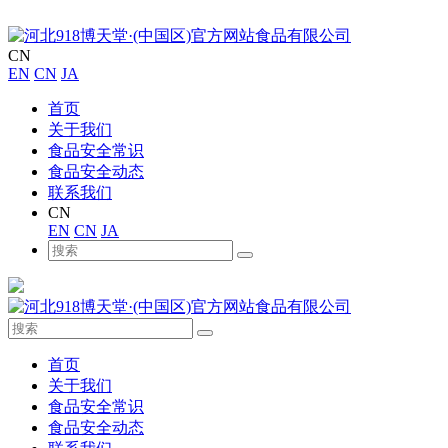
CN
EN
CN
JA
首页
关于我们
食品安全常识
食品安全动态
联系我们
CN
EN
CN
JA
首页
关于我们
食品安全常识
食品安全动态