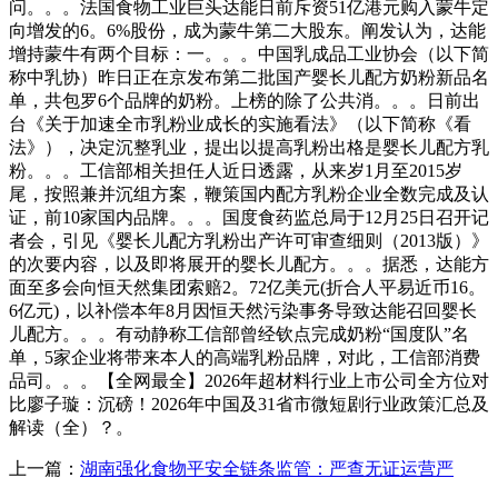
问。。。法国食物工业巨头达能日前斥资51亿港元购入蒙牛定
向增发的6。6%股份，成为蒙牛第二大股东。阐发认为，达能
增持蒙牛有两个目标：一。。。中国乳成品工业协会（以下简
称中乳协）昨日正在京发布第二批国产婴长儿配方奶粉新品名
单，共包罗6个品牌的奶粉。上榜的除了公共消。。。日前出
台《关于加速全市乳粉业成长的实施看法》（以下简称《看
法》），决定沉整乳业，提出以提高乳粉出格是婴长儿配方乳
粉。。。工信部相关担任人近日透露，从来岁1月至2015岁
尾，按照兼并沉组方案，鞭策国内配方乳粉企业全数完成及认
证，前10家国内品牌。。。国度食药监总局于12月25日召开记
者会，引见《婴长儿配方乳粉出产许可审查细则（2013版）》
的次要内容，以及即将展开的婴长儿配方。。。据悉，达能方
面至多会向恒天然集团索赔2。72亿美元(折合人平易近币16。
6亿元)，以补偿本年8月因恒天然污染事务导致达能召回婴长
儿配方。。。有动静称工信部曾经钦点完成奶粉“国度队”名
单，5家企业将带来本人的高端乳粉品牌，对此，工信部消费
品司。。。【全网最全】2026年超材料行业上市公司全方位对
比廖子璇：沉磅！2026年中国及31省市微短剧行业政策汇总及
解读（全）？。
上一篇：
湖南强化食物平安全链条监管：严查无证运营严